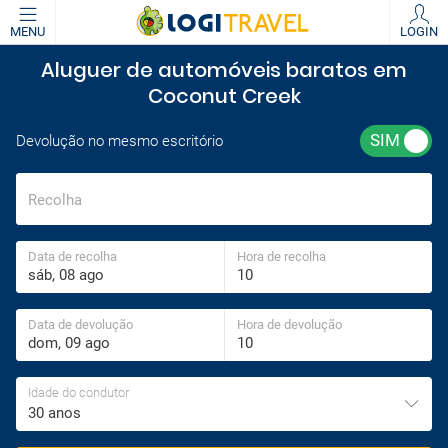
MENU
LOGIN
Aluguer de automóveis baratos em
Coconut Creek
Devolução no mesmo escritório
Recolha
Data de recolha
Hora de recolha
Data de devolução
Hora de devolução
Idade do condutor
30 anos