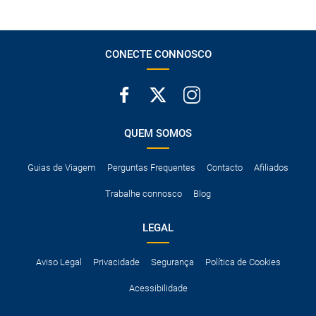
A taxa de conductor adicional.
Acessórios opcionais como cadeiras de criança, correntes de
neve, etc.
CONECTE CONNOSCO
QUEM SOMOS
Guias de Viagem
Perguntas Frequentes
Contacto
Afiliados
Trabalhe connosco
Blog
LEGAL
Aviso Legal
Privacidade
Segurança
Política de Cookies
Acessibilidade