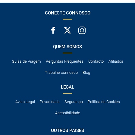
A taxa de conductor adicional.
Acessórios opcionais como cadeiras de criança, correntes de
CONECTE CONNOSCO
neve, etc.
QUEM SOMOS
Guias de Viagem
Perguntas Frequentes
Contacto
Afiliados
Trabalhe connosco
Blog
LEGAL
Aviso Legal
Privacidade
Segurança
Política de Cookies
Acessibilidade
OUTROS PAÍSES