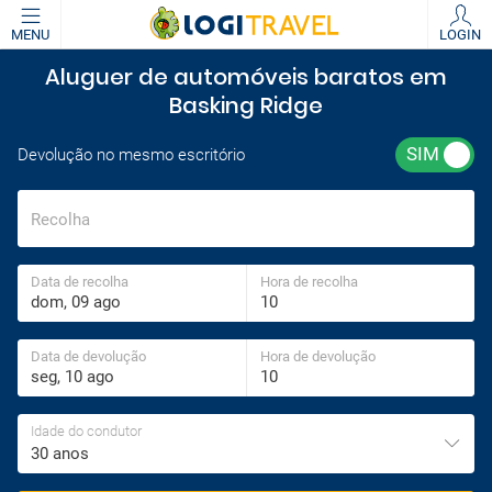
MENU
LOGIN
Aluguer de automóveis baratos em
Basking Ridge
Devolução no mesmo escritório
Recolha
Data de recolha
Hora de recolha
Data de devolução
Hora de devolução
Idade do condutor
30 anos