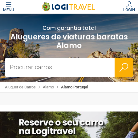
MENU
LOGIN
Com garantia total
Alugueres de viaturas baratas
Alamo
Procurar carros...
Aluguer de Carros
Alamo
Alamo Portugal