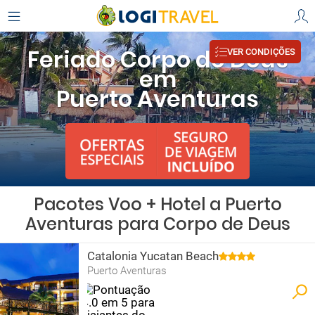
Feriado Corpo de Deus
VER CONDIÇÕES
em
Puerto Aventuras
Pacotes Voo + Hotel a Puerto
Aventuras para Corpo de Deus
Catalonia Yucatan Beach
Puerto Aventuras