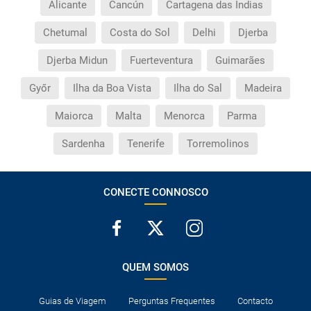
Alicante
Cancún
Cartagena das Índias
Chetumal
Costa do Sol
Delhi
Djerba
Djerba Midun
Fuerteventura
Guimarães
Győr
Ilha da Boa Vista
Ilha do Sal
Madeira
Maiorca
Malta
Menorca
Parma
Sardenha
Tenerife
Torremolinos
CONECTE CONNOSCO
QUEM SOMOS
Guias de Viagem
Perguntas Frequentes
Contacto