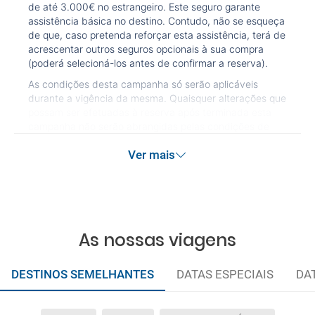
de até 3.000€ no estrangeiro. Este seguro garante
assistência básica no destino. Contudo, não se esqueça
de que, caso pretenda reforçar esta assistência, terá de
acrescentar outros seguros opcionais à sua compra
(poderá selecioná-los antes de confirmar a reserva).
As condições desta campanha só serão aplicáveis
durante a vigência da mesma. Quaisquer alterações que
possam ser efetuadas à reserva após terminada esta
campanha não serão abrangidas pelas condições de
promoção anteriormente referidas. Desconto não
Ver mais
acumulável.
As nossas viagens
DESTINOS SEMELHANTES
DATAS ESPECIAIS
DA