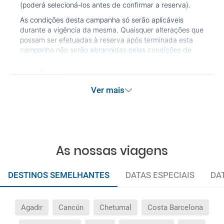
(poderá selecioná-los antes de confirmar a reserva).
As condições desta campanha só serão aplicáveis
durante a vigência da mesma. Quaisquer alterações que
possam ser efetuadas à reserva após terminada esta
campanha não serão abrangidas pelas condições de
promoção anteriormente referidas. Desconto não
acumulável.
Ver mais
As nossas viagens
DESTINOS SEMELHANTES
DATAS ESPECIAIS
DA
Agadir
Cancún
Chetumal
Costa Barcelona