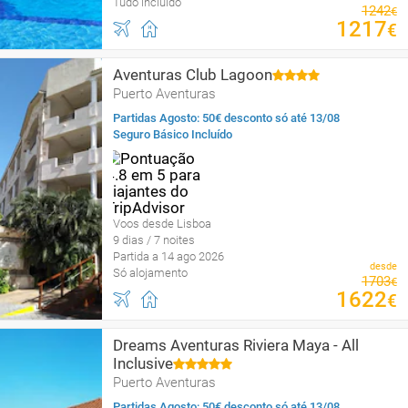
Tudo incluído
1242
€
1217
€
Aventuras Club Lagoon
Puerto Aventuras
Partidas Agosto: 50€ desconto só até 13/08
Seguro Básico Incluído
Voos desde Lisboa
9 dias / 7 noites
Partida a 14 ago 2026
desde
Só alojamento
1703
€
1622
€
Dreams Aventuras Riviera Maya - All
Inclusive
Puerto Aventuras
Partidas Agosto: 50€ desconto só até 13/08