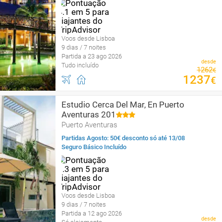
Voos desde Lisboa
9 dias / 7 noites
Partida a 23 ago 2026
desde
Tudo incluído
1262
€
1237
€
Estudio Cerca Del Mar, En Puerto
Aventuras 201
Puerto Aventuras
Partidas Agosto: 50€ desconto só até 13/08
Seguro Básico Incluído
Voos desde Lisboa
9 dias / 7 noites
Partida a 12 ago 2026
desde