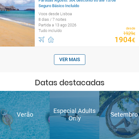
Partidas Agosto: 50€ desconto só até 13/08
Seguro Básico Incluído
Voos desde Lisboa
8 dias / 7 noites
Partida a 13 ago 2026
desde
Tudo incluído
1929
€
1904
€
VER MAIS
Datas destacadas
Especial Adults
Verão
Setembro
Only