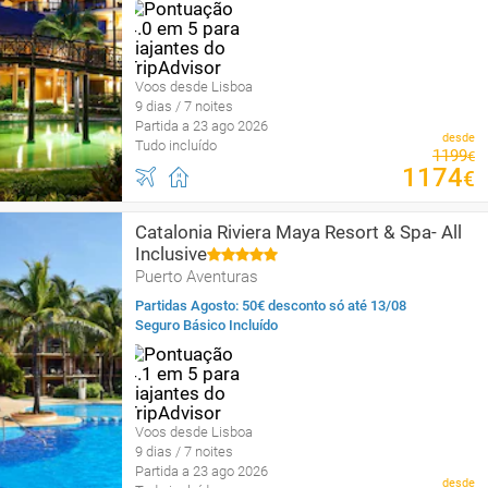
Voos desde Lisboa
9 dias / 7 noites
Partida a 23 ago 2026
desde
Tudo incluído
1199
€
1174
€
Catalonia Riviera Maya Resort & Spa- All
Inclusive
Puerto Aventuras
Partidas Agosto: 50€ desconto só até 13/08
Seguro Básico Incluído
Voos desde Lisboa
9 dias / 7 noites
Partida a 23 ago 2026
desde