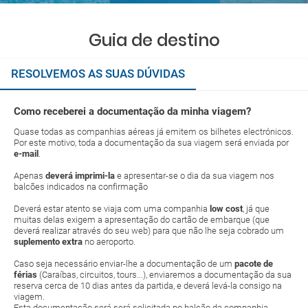
Guia de destino
RESOLVEMOS AS SUAS DÚVIDAS
Como receberei a documentação da minha viagem?
Quase todas as companhias aéreas já emitem os bilhetes electrónicos.
Por este motivo, toda a documentação da sua viagem será enviada por
e-mail
.
Apenas
deverá imprimi-la
e apresentar-se o dia da sua viagem nos
balcões indicados na confirmação
Deverá estar atento se viaja com uma companhia
low cost
, já que
muitas delas exigem a apresentação do cartão de embarque (que
deverá realizar através do seu web) para que não lhe seja cobrado um
suplemento extra
no aeroporto.
Caso seja necessário enviar-lhe a documentação de um
pacote de
férias
(Caraíbas, circuitos, tours...), enviaremos a documentação da sua
reserva cerca de 10 dias antes da partida, e deverá levá-la consigo na
viagem.
Esta documentação será será solicitada no balcão da companhia