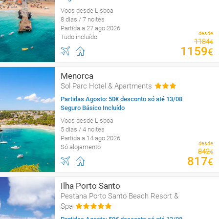
Voos desde Lisboa
8 dias / 7 noites
Partida a 27 ago 2026
desde
Tudo incluído
1184
€
1159
€
Menorca
Sol Parc Hotel & Apartments
Partidas Agosto: 50€ desconto só até 13/08
Seguro Básico Incluído
Voos desde Lisboa
5 dias / 4 noites
Partida a 14 ago 2026
desde
Só alojamento
842
€
817
€
Ilha Porto Santo
Pestana Porto Santo Beach Resort &
Spa