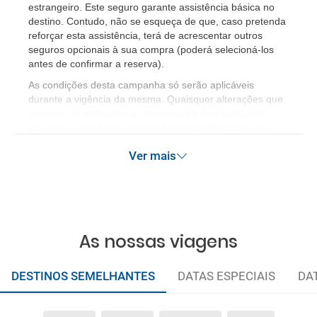
estrangeiro. Este seguro garante assistência básica no
destino. Contudo, não se esqueça de que, caso pretenda
reforçar esta assistência, terá de acrescentar outros
seguros opcionais à sua compra (poderá selecioná-los
antes de confirmar a reserva).
As condições desta campanha só serão aplicáveis
durante a vigência da mesma. Quaisquer alterações que
possam ser efetuadas à reserva após terminada esta
campanha não serão abrangidas pelas condições de
promoção anteriormente referidas. Desconto não
Ver mais
acumulável.
As nossas viagens
DESTINOS SEMELHANTES
DATAS ESPECIAIS
DA