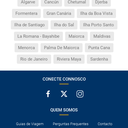
Algarve
Cancún
Chetumal
Djerba
Formentera
Gran Canária
Ilha da Boa Vista
Ilha de Santiago
Ilha do Sal
Ilha Porto Santo
La Romana - Bayahibe
Maiorca
Maldivas
Menorca
Palma De Maiorca
Punta Cana
Rio de Janeiro
Riviera Maya
Sardenha
CONECTE CONNOSCO
QUEM SOMOS
Guias de Viagem
Perguntas Frequentes
Contacto