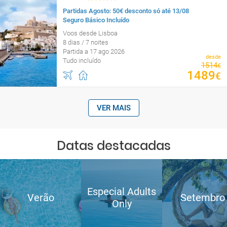
Partidas Agosto: 50€ desconto só até 13/08
Seguro Básico Incluído
Voos desde Lisboa
8 dias / 7 noites
Partida a 17 ago 2026
desde
Tudo incluído
1514
€
1489
€
VER MAIS
Datas destacadas
Especial Adults
Verão
Setembro
Only