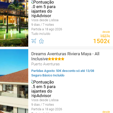
Voos desde Lisboa
9 dias / 7 noites
Partida a 18 ago 2026
desde
Tudo incluído
1527
€
1502
€
Dreams Aventuras Riviera Maya - All
Inclusive
Puerto Aventuras
Partidas Agosto: 50€ desconto só até 13/08
Seguro Básico Incluído
Voos desde Lisboa
9 dias / 7 noites
Partida a 18 ago 2026
desde