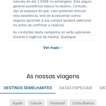
naturais de até 3.000€ no estrangeiro. Este seguro
garante assistência básica no destino. Contudo,
não se esqueça de que, caso pretenda reforçar
esta assistência, terá de acrescentar outros
seguros opcionais à sua compra (poderá selecioná-
los antes de confirmar a reserva).
As condições desta campanha só serão aplicáveis
durante a vigência da mesma. Quaisquer
alterações que possam ser efetuadas à reserva
após terminada esta campanha não serão
Ver mais
abrangidas pelas condições de promoção
anteriormente referidas. Desconto não acumulável.
As nossas viagens
DESTINOS SEMELHANTES
DATAS ESPECIAIS
DA
Agadir
Cancún
Chetumal
Costa Branca