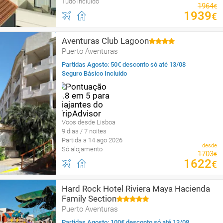
Tudo incluído
1964
€
1939
€
Aventuras Club Lagoon
Puerto Aventuras
Partidas Agosto: 50€ desconto só até 13/08
Seguro Básico Incluído
Voos desde Lisboa
9 dias / 7 noites
Partida a 14 ago 2026
desde
Só alojamento
1703
€
1622
€
Hard Rock Hotel Riviera Maya Hacienda
Family Section
Puerto Aventuras
Partidas Agosto: 100€ desconto só até 13/08