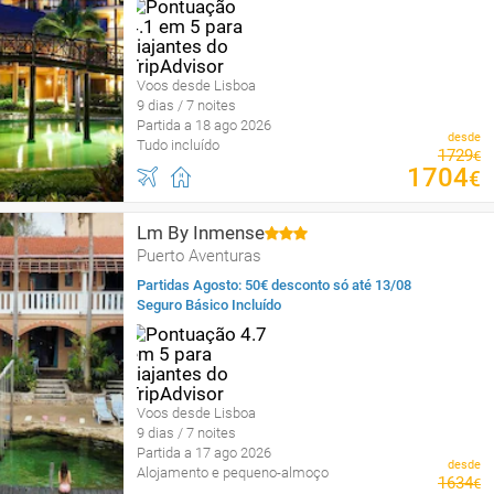
Voos desde Lisboa
9 dias / 7 noites
Partida a 18 ago 2026
desde
Tudo incluído
1729
€
1704
€
Lm By Inmense
Puerto Aventuras
Partidas Agosto: 50€ desconto só até 13/08
Seguro Básico Incluído
Voos desde Lisboa
9 dias / 7 noites
Partida a 17 ago 2026
desde
Alojamento e pequeno-almoço
1634
€