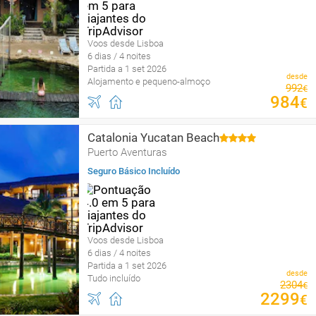
Voos desde Lisboa
6 dias / 4 noites
Partida a 1 set 2026
desde
Alojamento e pequeno-almoço
992
€
984
€
Catalonia Yucatan Beach
Puerto Aventuras
Seguro Básico Incluído
Voos desde Lisboa
6 dias / 4 noites
Partida a 1 set 2026
desde
Tudo incluído
2304
€
2299
€