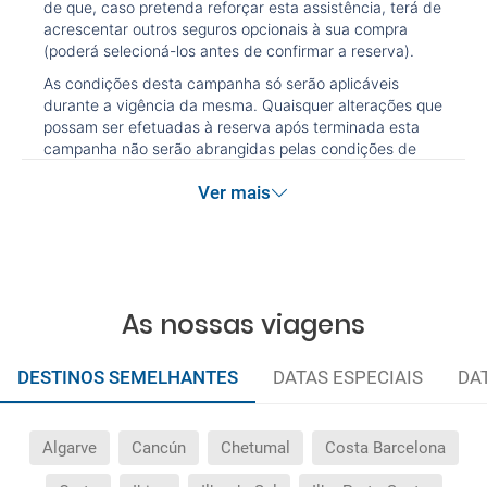
de que, caso pretenda reforçar esta assistência, terá de
acrescentar outros seguros opcionais à sua compra
(poderá selecioná-los antes de confirmar a reserva).
As condições desta campanha só serão aplicáveis
durante a vigência da mesma. Quaisquer alterações que
possam ser efetuadas à reserva após terminada esta
campanha não serão abrangidas pelas condições de
promoção anteriormente referidas. Desconto não
Ver mais
acumulável.
As nossas viagens
DESTINOS SEMELHANTES
DATAS ESPECIAIS
DA
Algarve
Cancún
Chetumal
Costa Barcelona