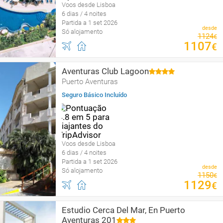
Voos desde Lisboa
6 dias / 4 noites
Partida a 1 set 2026
desde
Só alojamento
1124
€
1107
€
Aventuras Club Lagoon
Puerto Aventuras
Seguro Básico Incluído
Voos desde Lisboa
6 dias / 4 noites
Partida a 1 set 2026
desde
Só alojamento
1150
€
1129
€
Estudio Cerca Del Mar, En Puerto
Aventuras 201