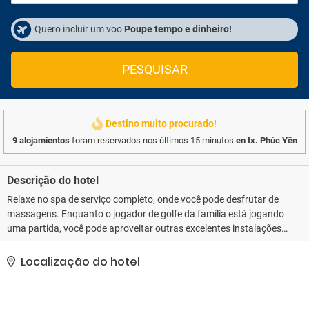
Quero incluir um voo
Poupe tempo e dinheiro!
PESQUISAR
Destino muito procurado!
9 alojamientos
foram reservados nos últimos 15 minutos
en tx. Phúc Yên
Descrição do hotel
Relaxe no spa de serviço completo, onde você pode desfrutar de
massagens. Enquanto o jogador de golfe da família está jogando
uma partida, você pode aproveitar outras excelentes instalações
recreativas, como uma piscina interna e um toboágua. Este hotel
também oferece Wi-Fi de cortesia, serviços de concierge e serviço
Localização do hotel
de babá (sobretaxa). Os hóspedes podem pegar o traslado
(sobretaxa), que opera até 45 km.. As comodidades presentes
incluem um business center, check-out expresso e serviço de