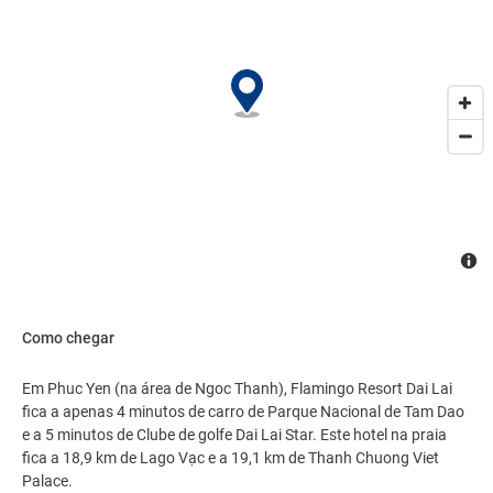
lavanderia e lavagem a seco. Hotel oferece instalações para
eventos, como um centro de conferências e salas de reunião.
Estacionamento grátis sem manobrista está disponível no local..
Como chegar
Em Phuc Yen (na área de Ngoc Thanh), Flamingo Resort Dai Lai
fica a apenas 4 minutos de carro de Parque Nacional de Tam Dao
e a 5 minutos de Clube de golfe Dai Lai Star. Este hotel na praia
fica a 18,9 km de Lago Vạc e a 19,1 km de Thanh Chuong Viet
Palace.