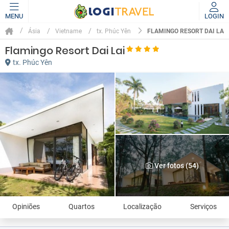
MENU
LOGIN
FLAMINGO RESORT DAI LAI
Ásia
Vietname
tx. Phúc Yên
Flamingo Resort Dai Lai
tx. Phúc Yên
Ver fotos (54)
Opiniões
Quartos
Localização
Serviços