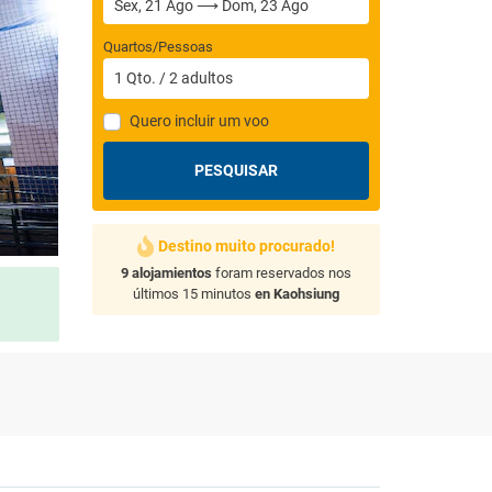
Quartos/Pessoas
1
Qto.
/
2
adultos
Quero incluir um voo
PESQUISAR
Destino muito procurado!
9 alojamientos
foram reservados nos
últimos 15 minutos
en Kaohsiung