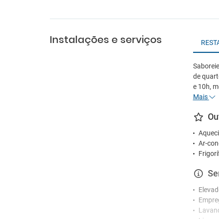
Instalações e serviços
REST
Saboreie
de quarto
e 10h, m
Mais
Ou
Aqueci
Ar-con
Frigorí
Se
Elevad
Empre
Lavan