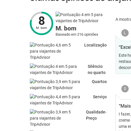
8
A mostr
M. bom
M. bom
L
Baseado em 216 opiniões
Localização
“Exce
Este h
restau
Silêncio
descon
no quarto
Quartos
S
Serviço
“Mais 
Qualidade-
I faze
Preço
creme 
uma es