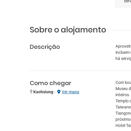
ser
Sobre o alojamento
Descrição
Aproveit
incluem 
há servi
Como chegar
Com loca
Museu de
Kaohsiung
-
Ver mapa
inteiros
Templo d
Taiwanes
Tiangong
próximos
Hotel Ta