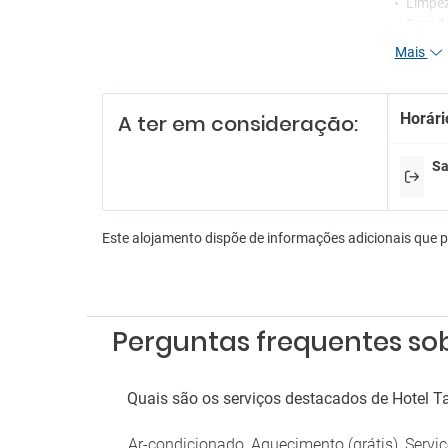
Limpez
Secad
Serviç
Mais
Re
Horári
A ter em consideração:
Receçã
Serviç
Serviç
Sa
En
Karao
Este alojamento dispõe de informações adicionais que 
Lojas 
Sala d
Es
Perguntas frequentes sob
Estac
Parque de estacionamento gratuito
próximo
Quais são os serviços destacados de Hotel T
Parque
Serviç
Ar-condicionado, Aquecimento (grátis), Serv