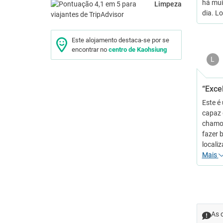
há mui
Limpeza
dia. L
Este alojamento destaca-se por se
encontrar no
centro de Kaohsiung
L
“Excel
Este é
capaz 
chamo-
fazer 
locali
Mais
As 