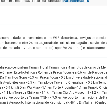
viço nem é responsável pelo seu conteúdo.
Mais informações
e comodidades convenientes, como Wi-Fi de cortesia, serviços de concie
um business center 24 horas, jornais de cortesia no saguão e serviço de
ço de traslado de/para o aeroporto (disponível 24 horas) e estacionamen
lização central em Tainan, Hotel Tainan fica a 4 minutos de carro de Me
 Chimei. Este hotel fica a 0,4 km de Praça Focus e a 0,6 km de Parque 
. Da Tian Hou Gong - 0,3 km Praça Focus - 0,3 km Universidade Nacional 
e Avalokitesvara - 0,5 km Templo de Taiwanfu Chenghuan - 0,8 km Templo
a - 0,9 km Ji Dian Wu Miao - 1,1 km Forte Provintia - 1,1 km Templo Ofic
 - 1,1 km Torre de Chihkan - 1,1 km Tainan City Art Museum I - 1,2 km T
 são: Aeroporto de Tainan (TNN) – 7,5 km Aeroporto Internacional de K
inan é Aeroporto Internacional de Kaohsiung (KHH). . Em Tainan (Centro 