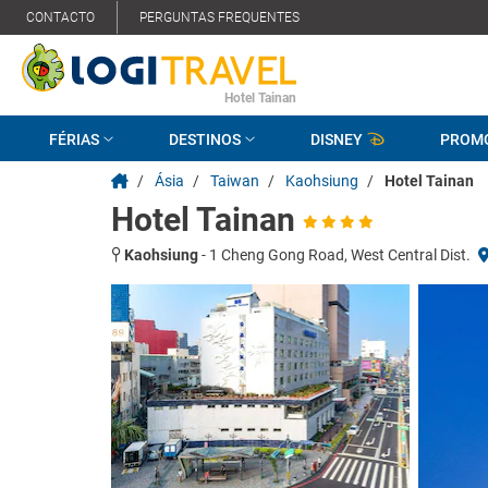
CONTACTO
PERGUNTAS FREQUENTES
Hotel Tainan
FÉRIAS
DESTINOS
DISNEY
PROM
/
Ásia
/
Taiwan
/
Kaohsiung
/
Hotel Tainan
Hotel Tainan
Kaohsiung
-
1 Cheng Gong Road, West Central Dist.