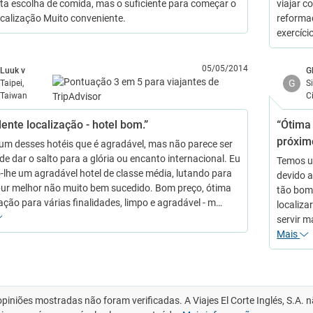
ta escolha de comida, mas o suficiente para começar o
viajar c
ocalização Muito conveniente.
reformad
exercíc
05/05/2014
Luuk v
G
G
Taipei,
S
Taiwan
C
ente localização - hotel bom.”
“Ótima
próxim
 um desses hotéis que é agradável, mas não parece ser
de dar o salto para a glória ou encanto internacional. Eu
Temos u
lhe um agradável hotel de classe média, lutando para
devido a
bur melhor não muito bem sucedido. Bom preço, ótima
tão bom 
zação para várias finalidades, limpo e agradável - m…
localiza
servir m
Mais
opiniões mostradas não foram verificadas. A Viajes El Corte Inglés, S.A.