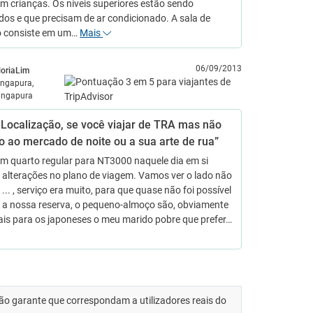
om crianças. Os níveis superiores estão sendo
os e que precisam de ar condicionado. A sala de
io consiste em um…
Mais
06/09/2013
loriaLim
ingapura,
ingapura
 Localização, se você viajar de TRA mas não
o ao mercado de noite ou a sua arte de rua”
m quarto regular para NT3000 naquele dia em si
 alterações no plano de viagem. Vamos ver o lado não
... , serviço era muito, para que quase não foi possível
r a nossa reserva, o pequeno-almoço são, obviamente
ais para os japoneses o meu marido pobre que prefer…
 não garante que correspondam a utilizadores reais do