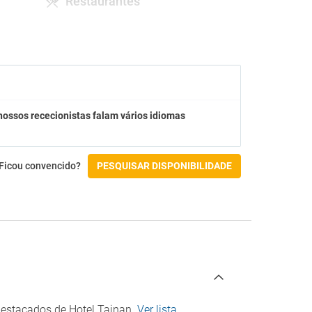
Restaurantes
Cadeiras altas
Instalações para eventos/banquetes
Pequeno-almoço buffet
Restaurante a la carte
Restaurante com buffet
Ginásio e SPA
nossos rececionistas falam vários idiomas
Ginásio
Hidromassagem
Ficou convencido?
PESQUISAR DISPONIBILIDADE
Acessibilidade
Acesso por cadeira de rodas
Entrada com rampa
Instalações para para pessoas com
deficiência
Línguas
Inglês
destacados de Hotel Tainan.
Ver lista