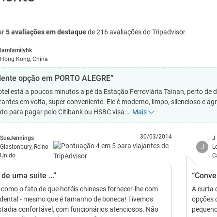
ar
5 avaliações em destaque
de 216 avaliações do Tripadvisor
lamfamilyhk
Hong Kong, China
lente opção em PORTO ALEGRE”
otel está a poucos minutos a pé da Estação Ferroviária Tainan, perto de
rantes em volta, super conveniente. Ele é moderno, limpo, silencioso e ag
to para pagar pelo Citibank ou HSBC visa.…
Mais
30/03/2014
SueJennings
J
J
Glastonbury, Reino
L
Unido
C
de uma suite ...”
“Conve
r, como o fato de que hotéis chineses fornecer-lhe com
A curta 
dental - mesmo que é tamanho de boneca! Tivemos
opções 
tadia confortável, com funcionários atenciosos. Não
pequeno