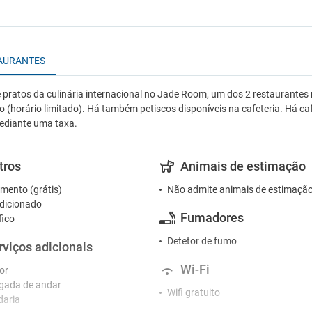
AURANTES
 pratos da culinária internacional no Jade Room, um dos 2 restaurantes ne
 (horário limitado). Há também petiscos disponíveis na cafeteria. Há ca
ediante uma taxa.
tros
Animais de estimação
mento (grátis)
Não admite animais de estimaçã
dicionado
Fumadores
fico
Detetor de fumo
rviços adicionais
Wi-Fi
or
gada de andar
Wifi gratuito
daria