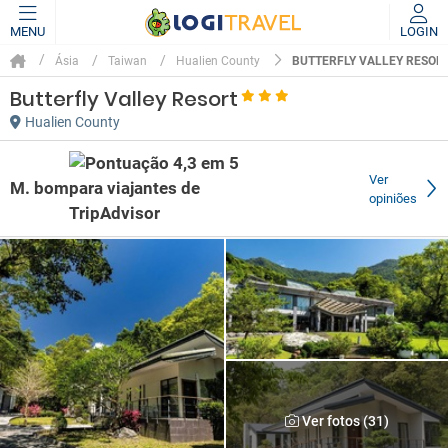
MENU
LOGIN
BUTTERFLY VALLEY RESOR
Ásia
Taiwan
Hualien County
Butterfly Valley Resort
Hualien County
Ver
M. bom
opiniões
Ver fotos (31)