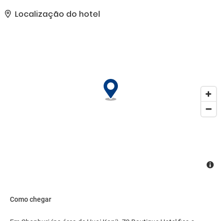
Este hotel tem 50 salas de reunião disponíveis para eventos.
Estacionamento grátis sem manobrista está disponível no local..
Localização do hotel
Como chegar