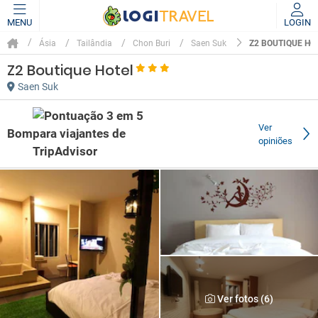
MENU
LOGIN
Z2 BOUTIQUE HO
Ásia
Tailândia
Chon Buri
Saen Suk
Z2 Boutique Hotel
Saen Suk
Ver
Bom
opiniões
Ver fotos (6)