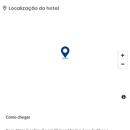
comodidades presentes incluem serviço de lavanderia e lavagem
a seco, balcão de recepção 24 horas e armazenamento para
Localização do hotel
bagagem. Estacionamento grátis sem manobrista está disponível
no local..
Como chegar