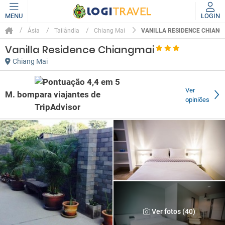
MENU
LOGIN
VANILLA RESIDENCE CHIANG
Ásia
Tailândia
Chiang Mai
Vanilla Residence Chiangmai
Chiang Mai
Ver
M. bom
opiniões
Ver fotos (40)