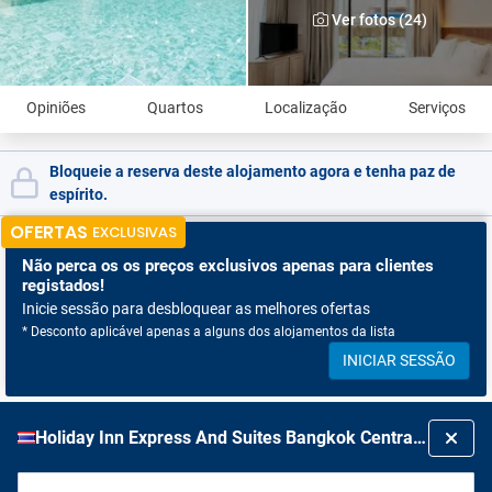
Ver fotos (24)
Opiniões
Quartos
Localização
Serviços
Bloqueie a reserva deste alojamento agora e tenha paz de
espírito.
OFERTAS
EXCLUSIVAS
Não perca os
os preços exclusivos apenas para clientes
registados!
Inicie sessão para desbloquear as melhores ofertas
* Desconto aplicável apenas a alguns dos alojamentos da lista
INICIAR SESSÃO
Holiday Inn Express And Suites Bangkok Central Pier By Ihg