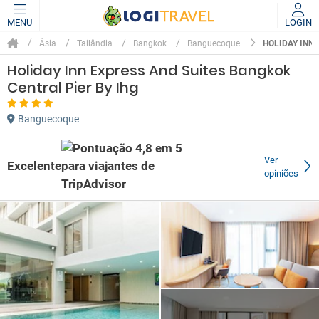
MENU
LOGIN
HOLIDAY INN
Ásia
Tailândia
Bangkok
Banguecoque
Holiday Inn Express And Suites Bangkok
Central Pier By Ihg
Banguecoque
Ver
Excelente
opiniões