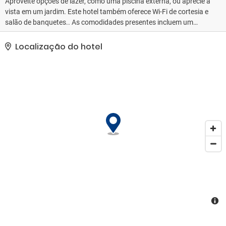
Aproveite opções de lazer, como uma piscina externa, ou aprecie a
vista em um jardim. Este hotel também oferece Wi-Fi de cortesia e
salão de banquetes.. As comodidades presentes incluem um
business center, balcão de recepção 24 horas e armazenamento
para bagagem. Estacionamento grátis sem manobrista está
Localização do hotel
disponível no local..