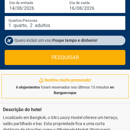
Dia de entrada
Dia de saída
14/08/2026
16/08/2026
Quartos/Pessoas
1
quarto
,
2
adultos
Quero incluir um voo
Poupe tempo e dinheiro!
PESQUISAR
Destino muito procurado!
6 alojamientos
foram reservados nos últimos 15 minutos
en
Banguecoque
Descrição do hotel
Localizado em Bangkok, o GN Luxury Hostel oferece um terraço,
salão partilhado e bar. Esta propriedade fica a uma curta
distância de atrações como o Wholesale Market (Pratunam).