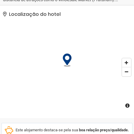
Situado no distrito de Pathumwan, o hostel fica a 16 minutos a pé
do Central World Plaza. A equipa do hostel está disponível para
Localização do hotel
fornecer informações na receção 24 horas. O Gaysorn Shopping
Mall fica a 1, 4 km do GN, enquanto o Siam Paragon Mall fica a 1,
5 km. O aeroporto mais próximo é o Aeroporto Internacional de
Don Mueang, a 19 km do alojamento. Pathumwan é uma ótima
escolha para viajantes interessados em comprar roupa, fazer
compras e comer.
Este alojamento destaca-se pela sua
boa relação preço/qualidade.