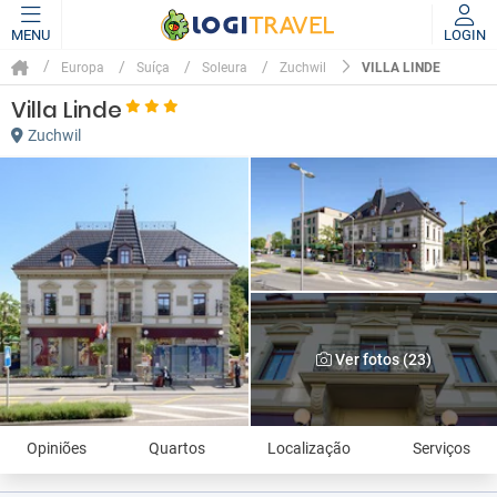
MENU
LOGIN
VILLA LINDE
Europa
Suíça
Soleura
Zuchwil
Villa Linde
Zuchwil
Ver fotos (23)
Opiniões
Quartos
Localização
Serviços