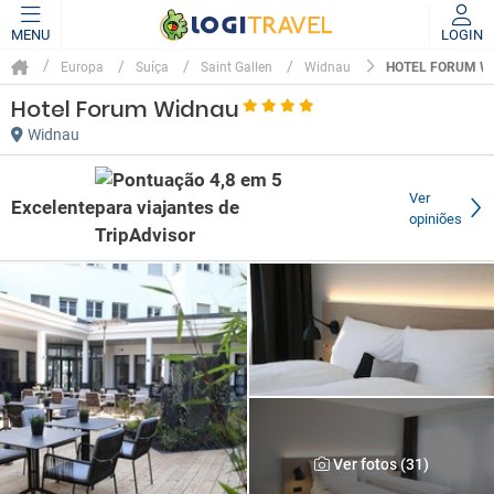
MENU
LOGIN
HOTEL FORUM W
Europa
Suíça
Saint Gallen
Widnau
Hotel Forum Widnau
Widnau
Ver
Excelente
opiniões
Ver fotos (31)