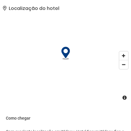
Hotelstars Union é a entidade responsável por atribuir
classificações por estrelas em Suíça. Esta propriedade foi
Localização do hotel
classificado como 4 stars.. As comodidades presentes incluem
um business center, check-in expresso e check-out expresso. Hotel
tem 4 salas de reunião disponíveis para eventos. Os hóspedes
podem utilizar serviço de traslado de/para o aeroporto mediante
uma sobretaxa e estacionamento grátis sem manobrista está
disponível no local..
Como chegar