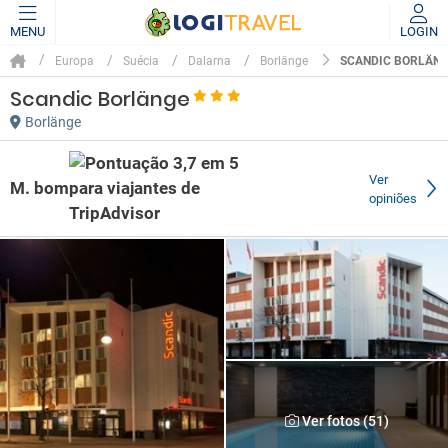
MENU
LOGIN
SCANDIC BORLÄN
Europa
Suécia
Dalarna
Borlänge
Scandic Borlänge
Borlänge
Ver
M. bom
opiniões
Ver fotos (51)