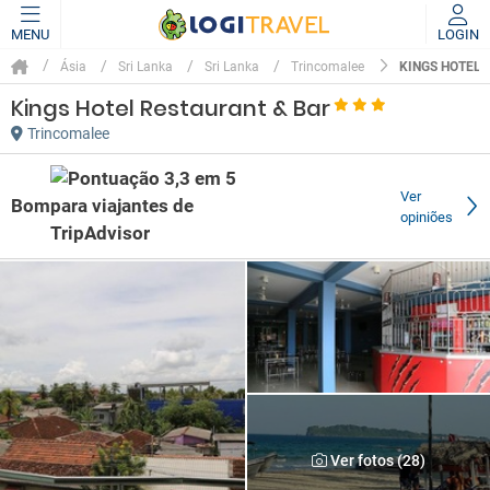
MENU
LOGIN
KINGS HOTEL 
Ásia
Sri Lanka
Sri Lanka
Trincomalee
Kings Hotel Restaurant & Bar
Trincomalee
Ver
Bom
opiniões
Ver fotos (28)