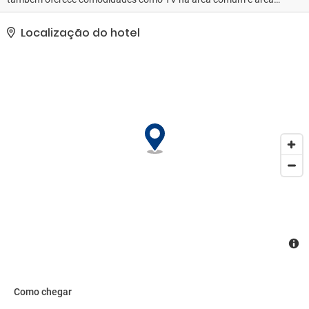
para piquenique.. As comodidades presentes incluem um
business center 24 horas, jornais de cortesia no saguão e serviço
Localização do hotel
de lavanderia e lavagem a seco. Hotel possui um espaço de 30
metros quadrados, contendo espaço para conferência e salas de
reunião, e é o local ideal para quem está planejando eventos em
Trincomalee. Estacionamento grátis sem manobrista está
disponível no local..
Como chegar