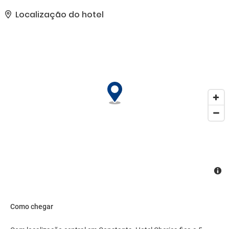
jornal, TV na área comum e salão de banquetes.. As comodidades
presentes incluem acesso grátis à internet com fio, um business
Localização do hotel
center 24 horas e serviço de limusine/carro disponível. Hotel
possui instalações para eventos com 45 metros quadrados,
incluindo um centro de conferências, e é o local ideal para quem
está planejando eventos em Constanta. Há serviço de traslado da
estação ferroviária (disponível 24 horas) de cortesia, além de
estacionamento limitado no local..
Como chegar