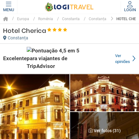
MENU
LOGIN
HOTEL CHER
Europa
Roménia
Constanta
Constanța
Hotel Cherica
Constanța
Ver
Excelente
opiniões
Ver fotos (31)