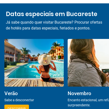
Datas especiais em Bucareste
Já sabe quando quer visitar Bucareste? Procurar ofertas
de hotéis para datas especiais, feriados e pontos.
Verão
Novembro
Sabe a desconectar
Encanto estacional, um ref
surpreendente.
DESCOBRIR