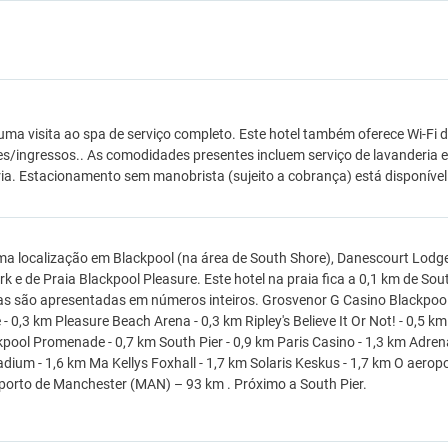
ma visita ao spa de serviço completo. Este hotel também oferece Wi-Fi de
s/ingressos.. As comodidades presentes incluem serviço de lavanderi
ia. Estacionamento sem manobrista (sujeito a cobrança) está disponível 
a localização em Blackpool (na área de South Shore), Danescourt Lodge
k e de Praia Blackpool Pleasure. Este hotel na praia fica a 0,1 km de Sou
as são apresentadas em números inteiros. Grosvenor G Casino Blackpool 
 - 0,3 km Pleasure Beach Arena - 0,3 km Ripley's Believe It Or Not! - 0,5 
pool Promenade - 0,7 km South Pier - 0,9 km Paris Casino - 1,3 km Adrena
dium - 1,6 km Ma Kellys Foxhall - 1,7 km Solaris Keskus - 1,7 km O aero
orto de Manchester (MAN) – 93 km . Próximo a South Pier.