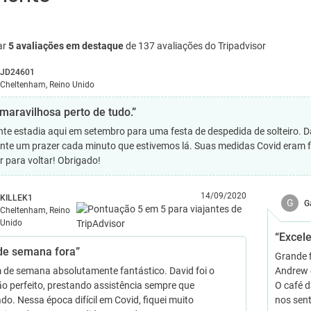
ar
5 avaliações em destaque
de 137 avaliações do Tripadvisor
JD24601
Cheltenham, Reino Unido
 maravilhosa perto de tudo.”
nte estadia aqui em setembro para uma festa de despedida de solteiro. Dav
nte um prazer cada minuto que estivemos lá. Suas medidas Covid eram f
r para voltar! Obrigado!
14/09/2020
KILLEK1
G
G
Cheltenham, Reino
Unido
“Excel
de semana fora”
Grande 
 de semana absolutamente fantástico. David foi o
Andrew e
ião perfeito, prestando assistência sempre que
O café d
ado. Nessa época difícil em Covid, fiquei muito
nos sen