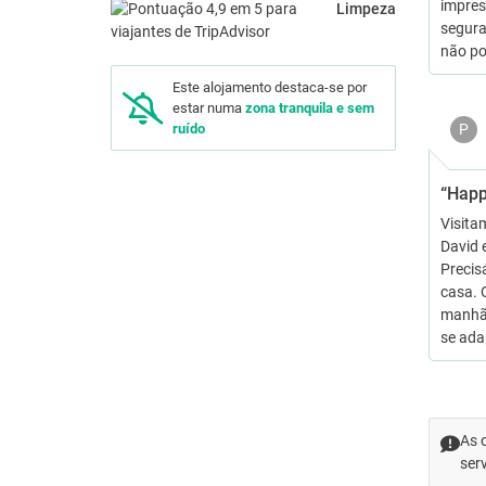
impres
Limpeza
segura
não po
Este alojamento destaca-se por
estar numa
zona tranquila e sem
P
ruído
“Happ
Visita
David 
Precis
casa. 
manhã 
se ad
As 
ser