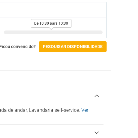
Restaurantes
Cadeiras altas
De 10:30 para 10:30
Churrasqueira / grill
Cozinha partilhada
Menu infantil
Menu para diabéticos (sob pedido)
Ficou convencido?
PESQUISAR DISPONIBILIDADE
Ginásio e SPA
Banho turco
Atividades
Aluguer de bicicletas
Campo de golfe
Campo de golfe a menos de 3 km
da de andar, Lavandaria self-service.
Ver
Parque aquático
Check-in/Check-out
agem paga