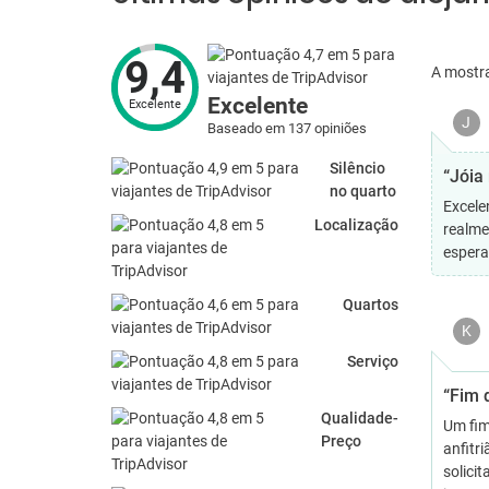
9,4
A mostr
Excelente
Excelente
J
Baseado em 137 opiniões
Silêncio
“Jóia
no quarto
Excele
Localização
realme
espera
Quartos
K
Serviço
“Fim 
Qualidade-
Um fim
Preço
anfitr
solicit