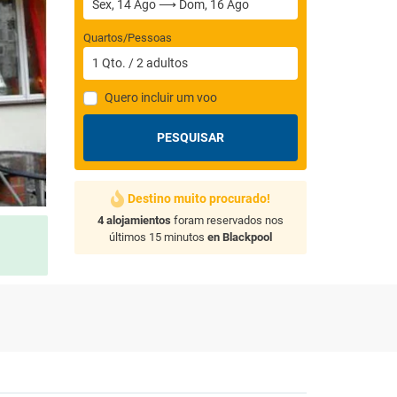
Quartos/Pessoas
1
Qto.
/
2
adultos
Quero incluir um voo
PESQUISAR
Destino muito procurado!
4 alojamientos
foram reservados nos
últimos 15 minutos
en Blackpool