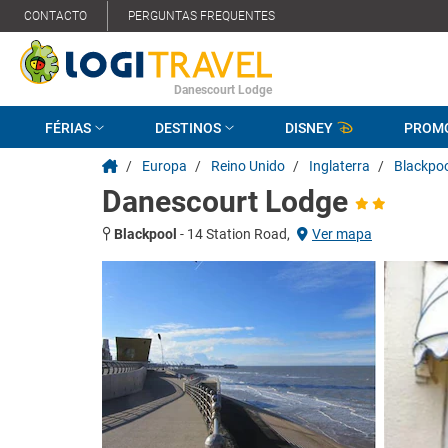
CONTACTO
PERGUNTAS FREQUENTES
Danescourt Lodge
FÉRIAS
DESTINOS
DISNEY
PROM
/
Europa
/
Reino Unido
/
Inglaterra
/
Blackpo
Danescourt Lodge
Blackpool
-
14 Station Road,
Ver mapa