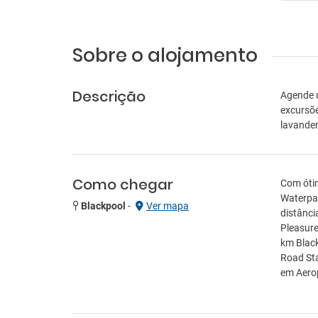
Sobre o alojamento
Descrição
Agende u
excursõe
lavander
Como chegar
Com ótim
Waterpar
Blackpool
-
Ver mapa
distânci
Pleasure
km Black
Road Sta
em Aerop