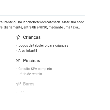
estaurante ou na lanchonete/delicatessen. Mate sua sede
el diariamente, entre 8h e 9h30, mediante uma taxa..
Crianças
Jogos de tabuleiro para crianças
Área infantil
Piscinas
Circuito SPA completo
Pátio de recreio
Bares
Bar
Bar interior
Máquinas de venda automática
Snack-bar