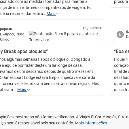
sionado com as medidas tomadas para manter a
procura 
nça de mim e de meus companheiros de viagem. Eu
deria recomendar este a…
Mais
05/08/2020
popo30
d
D
Liverpool, Reino
D
Unido
y Break após bloqueio”
“Boa e
mos algumas semanas após o bloqueio. Obrigado a
Fiquei 4
e à equipe por fazer deste um lar longe de casa.
coração.
ávamos de um descanso depois de quatro meses em
final de
O Danescourt Lodge estava limpo, impecável e café da
desafiad
foi incrível. Eles lidaram bem com as novas regras. Eles
quarto 
aptaram …
Mais
única fr
opiniões mostradas não foram verificadas. A Viajes El Corte Inglés, S.A.
viço nem é responsável pelo seu conteúdo.
Mais informações