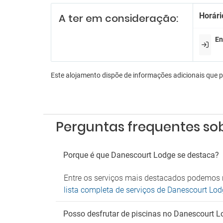
Serviç
Horári
A ter em consideração:
En
En
Anima
Anima
Bilhar
Casin
Este alojamento dispõe de informações adicionais que 
Karao
Sala d
Es
Perguntas frequentes so
Estac
Estac
Parque de estacionamento gratuito
Porque é que Danescourt Lodge se destaca?
próximo
Parque
Entre os serviços mais destacados podemos m
lista completa de serviços de Danescourt Lo
An
Não ad
Posso desfrutar de piscinas no Danescourt 