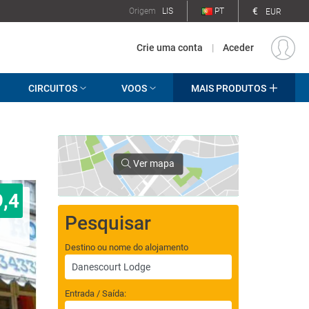
€
Origem
LIS
PT
EUR
Crie uma conta
|
Aceder
CIRCUITOS
VOOS
MAIS PRODUTOS
Ver mapa
9,4
Pesquisar
Destino ou nome do alojamento
Entrada / Saída: