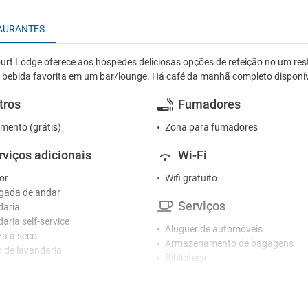
AURANTES
rt Lodge oferece aos hóspedes deliciosas opções de refeição no um r
bebida favorita em um bar/lounge. Há café da manhã completo disponív
tros
Fumadores
mento (grátis)
Zona para fumadores
rviços adicionais
Wi-Fi
or
Wifi gratuito
gada de andar
Serviços
daria
aria self-service
Aluguer de automóveis
a a seco
Armazenamento de bagagens
o de lavandaria
Biblioteca
Café
ceção
Caixa multibanco no hotel
o 24 horas
Churrasco