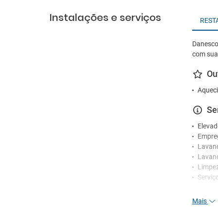
Instalações e serviços
REST
Danescou
com sua 
Ou
Aqueci
Se
Elevad
Empre
Lavan
Lavand
Limpez
Serviç
Re
Mais
Receçã