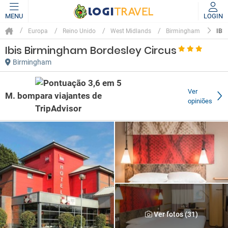
MENU
LOGIN
IBI
Europa
Reino Unido
West Midlands
Birmingham
Ibis Birmingham Bordesley Circus
Birmingham
Ver
M. bom
opiniões
Ver fotos (31)