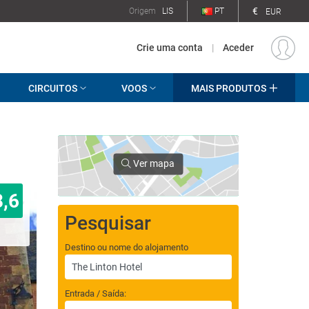
€
Origem
LIS
PT
EUR
Crie uma conta
|
Aceder
CIRCUITOS
VOOS
MAIS PRODUTOS
Ver mapa
8,6
Pesquisar
Destino ou nome do alojamento
Entrada / Saída: