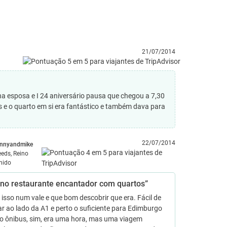
21/07/2014
ha esposa e I 24 aniversário pausa que chegou a 7,30
s e o quarto em si era fantástico e também dava para
22/07/2014
ennyandmike
eeds, Reino
nido
no restaurante encantador com quartos”
isso num vale e que bom descobrir que era. Fácil de
r ao lado da A1 e perto o suficiente para Edimburgo
no ônibus, sim, era uma hora, mas uma viagem