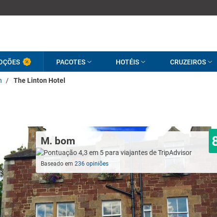
OÇÕES
PACOTES
HOTÉIS
CRUZEIROS
n
/
The Linton Hotel
M. bom
Baseado em
236 opiniões