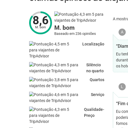
8,6
A mostr
M. bom
M. bom
A
Baseado em 236 opiniões
Localização
“Diam
Eu ten
durant
Silêncio
os hot
no quarto
Quartos
L
Serviço
“Fim 
Qualidade-
Eu com
Preço
poderi
fomos 