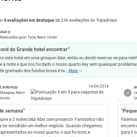
ar
4 avaliações em destaque
de 236 avaliações do Tripadvisor
alan p
Newcastle upon Tyne, Reino Unido
ond do Grande hotel encontrar”
ho este hotel em uma groupon lidar, então eu decidi reservar-se para min
e a noite e que nos foi dado o nosso quarto key sem quaisquer problema
éis gramado dos fundos bruxa é ta…
Mais
14/06/2014
Lambchpp
j
J
Glasgow, Reino
L
Unido
U
de semana”
“Peque
prei a 2 noites b&b lidar com prosecco. Fantástico não
Fizemos 
a ter escolhido um melhor negócio. Quando chegamos,
encontra
apresentados ao nosso quarto, o que foi bom, e
para ir 