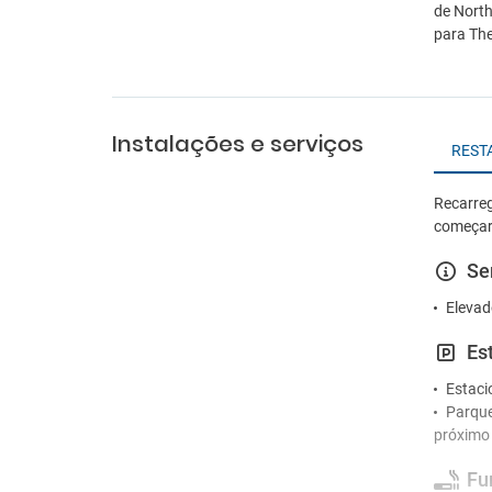
de North
para The
Instalações e serviços
REST
Recarreg
começar
Se
Elevad
Es
Estac
Parque de estacionamento gratuito
próximo
Fu