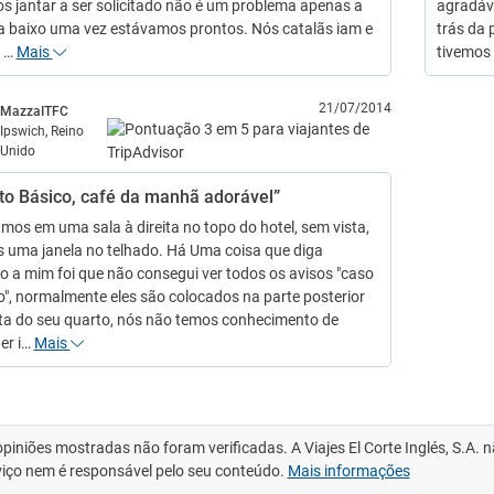
s jantar a ser solicitado não é um problema apenas a
agradáv
ra baixo uma vez estávamos prontos. Nós catalãs iam e
trás da 
s …
Mais
tivemos
21/07/2014
MazzaITFC
Ipswich, Reino
Unido
to Básico, café da manhã adorável”
mos em uma sala à direita no topo do hotel, sem vista,
 uma janela no telhado. Há Uma coisa que diga
to a mim foi que não consegui ver todos os avisos "caso
o", normalmente eles são colocados na parte posterior
ta do seu quarto, nós não temos conhecimento de
er i…
Mais
opiniões mostradas não foram verificadas. A Viajes El Corte Inglés, S.A.
viço nem é responsável pelo seu conteúdo.
Mais informações