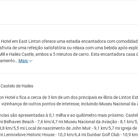
 Hotel em East Linton oferece uma estadia encantadora com comodidad
esfruta de uma refeição satisfatória ou relaxa com uma bebida após exp
ill e Hailes Castle, ambos a 5 minutos de carro. Esta encantadora casa 
namento…
Mais
 Castelo de Hailes
on Hotel o fica a cerca de 3 km de um dos principais ex-líbris de Linton Es
 vizinhança de outros pontos de interesse, incluindo Museu Nacional da 
ncias são apresentadas à 0,1 milha e ao quilómetro mais próximo. Castelo 
i Belhaven Beach - 7,6 km/4,7 mi Museu Nacional da Aviação - 8,1 km/5,1
8,8 km/5,5 mi Local de nascimento de John Muir - 9,1 km/5,7 mi Igreja de
i Lennoxlove Historic House - 10,3 km/6,4 mi Dunbar Golf Club - 10,9 km