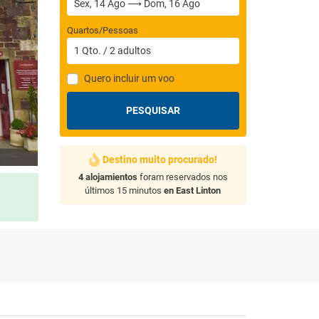
Quartos/Pessoas
1
Qto.
/
2
adultos
Quero incluir um voo
PESQUISAR
Destino muito procurado!
4 alojamientos
foram reservados nos
últimos 15 minutos
en East Linton