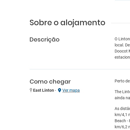
Sobre o alojamento
Descrição
O Linton
local. D
Doocot M
estacio
Como chegar
Perto de
East Linton
-
Ver mapa
The Lint
ainda na
As distâ
km/4,1 m
Beach - 
km/6,2 m