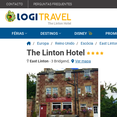
CONTACTO
PERGUNTAS FREQUENTES
The Linton Hotel
FÉRIAS
DESTINOS
DISNEY
PROM
/
Europa
/
Reino Unido
/
Escócia
/
East Linto
The Linton Hotel
East Linton
-
3 Bridgend,
Ver mapa