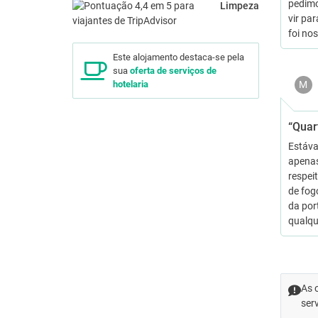
pedimo
Limpeza
vir pa
foi no
Este alojamento destaca-se pela
sua
oferta de serviços de
M
hotelaria
“Quar
Estáva
apenas
respei
de fog
da por
qualqu
As 
ser