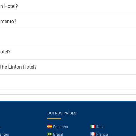
on Hotel?
namento?
otel?
The Linton Hotel?
OUTROS PAÍSES
m
Espanha
Italia
entes
Brasil
França