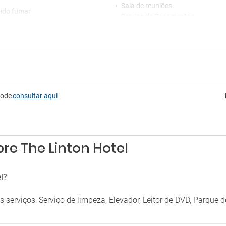
Sala de reuniões
bido fumar
Serviço de Casamentos
Venda de entradas
Venda de excursões
pode
consultar aqui
re The Linton Hotel
l?
 serviços: Serviço de limpeza, Elevador, Leitor de DVD, Parque