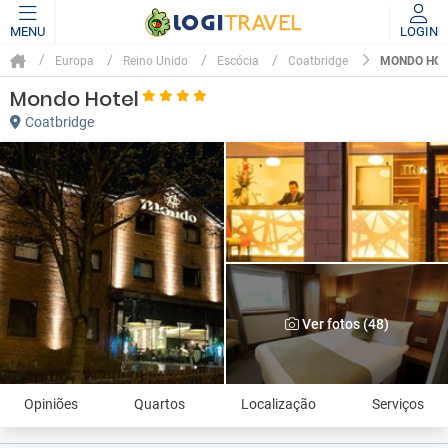
MENU
LOGIN
MONDO HOT
Europa
Reino Unido
Escócia
Coatbridge
Mondo Hotel
Coatbridge
Ver fotos (48)
Opiniões
Quartos
Localização
Serviços