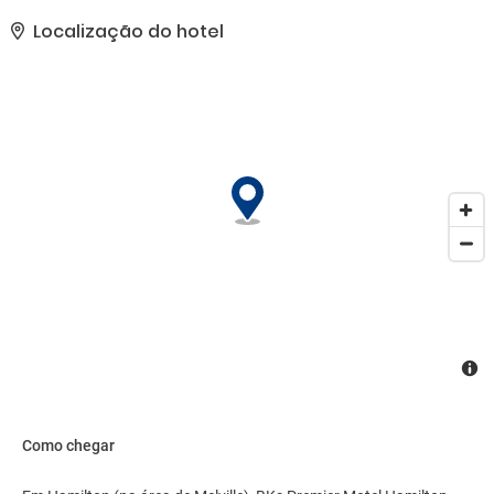
uma classificação com base em nosso sistema.. As comodidades
presentes incluem jornais de cortesia no saguão, armazenamento
Localização do hotel
para bagagem e lavanderia. Estacionamento grátis sem
manobrista está disponível no local..
Como chegar