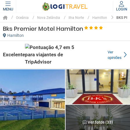
MENU
LOGIN
BKS PR
Oceânia
Nova Zelândia
Ilha Norte
Hamilton
Bks Premier Motel Hamilton
Hamilton
Ver
Excelente
opiniões
Ver fotos (33)