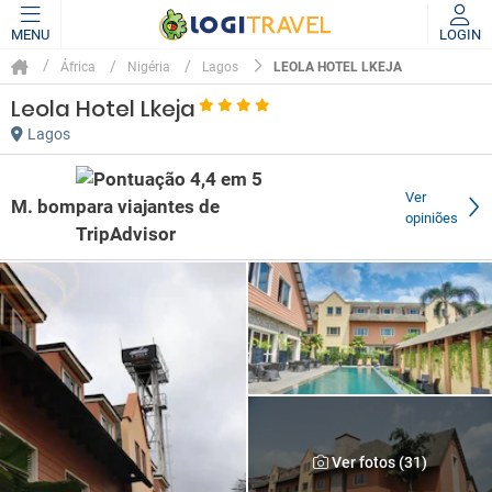
MENU
LOGIN
LEOLA HOTEL LKEJA
África
Nigéria
Lagos
Leola Hotel Lkeja
Lagos
Ver
M. bom
opiniões
Ver fotos (31)