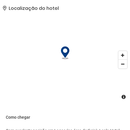
presentes incluem acesso grátis à internet com fio, um business
center 24 horas e jornais de cortesia no saguão. Hotel possui um
Localização do hotel
espaço de 132 metros quadrados, contendo um centro de
conferências e salas de reunião, e é o local ideal para quem está
planejando eventos em Lagos. Mediante uma sobretaxa, há
serviço de traslado do aeroporto para o hotel (disponível 24
horas) e estacionamento grátis sem manobrista no local..
Como chegar