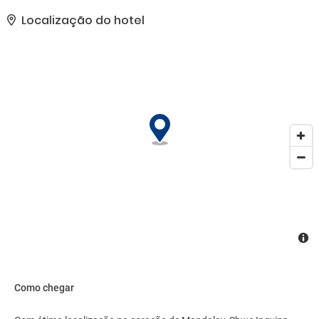
presentes incluem um business center 24 horas, serviço de
lavanderia e lavagem a seco e balcão de recepção 24 horas.
Localização do hotel
Mediante uma sobretaxa, há serviço de traslado de/para o
aeroporto (disponível 24 horas) e estacionamento grátis sem
manobrista no local..
Como chegar