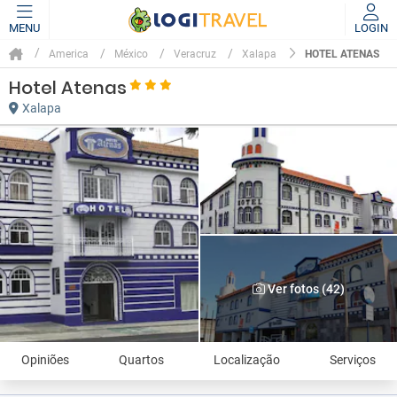
MENU
LOGIN
HOTEL ATENAS
America
México
Veracruz
Xalapa
Hotel Atenas
Xalapa
Ver fotos (42)
Opiniões
Quartos
Localização
Serviços