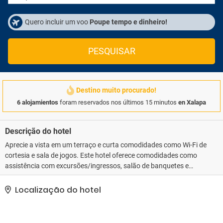
Quero incluir um voo
Poupe tempo e dinheiro!
PESQUISAR
Destino muito procurado!
6 alojamientos
foram reservados nos últimos 15 minutos
en Xalapa
Descrição do hotel
Aprecie a vista em um terraço e curta comodidades como Wi-Fi de
cortesia e sala de jogos. Este hotel oferece comodidades como
assistência com excursões/ingressos, salão de banquetes e
máquina automática de vendas.. As comodidades presentes
incluem balcão de recepção 24 horas, armazenamento para
Localização do hotel
bagagem e lavanderia. Hotel possui um espaço de 50 metros
quadrados, contendo um centro de conferências e 4 salas de
reunião, e é o local ideal para quem está planejando eventos em