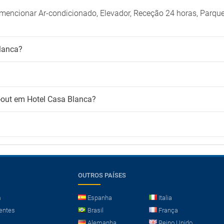
mencionar Ar-condicionado, Elevador, Receção 24 horas, Parq
lanca?
k-out em Hotel Casa Blanca?
OUTROS PAÍSES
m
Espanha
Italia
entes
Brasil
França
Alemanha
Reino Unido