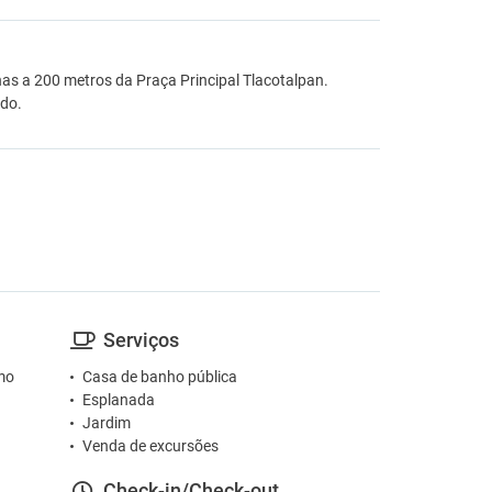
nas a 200 metros da Praça Principal Tlacotalpan.
ado.
Serviços
mo
Casa de banho pública
Esplanada
Jardim
Venda de excursões
Check-in/Check-out