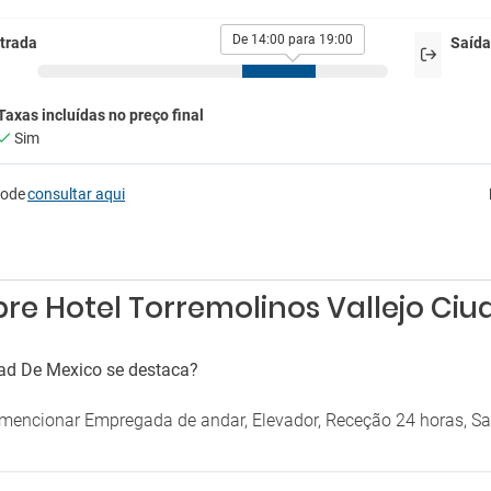
Secador
e
Serviço de quartos
er para o aeroporto
De 14:00 para 19:00
trada
Saída
Taxas incluídas no preço final
Sim
pode
consultar aqui
re Hotel Torremolinos Vallejo Ci
dad De Mexico se destaca?
mencionar Empregada de andar, Elevador, Receção 24 horas, Sa
.