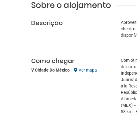
Sobre o alojamento
Descrição
Aproveit
check-ou
disponíve
Como chegar
Com ótim
de carro
Cidade Do México
-
Ver mapa
Independ
Juárez d
a la Rev
Repúblic
Alameda 
(MEX) – 
58 km . 