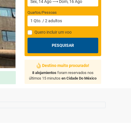
Quartos/Pessoas
1
Qto.
/
2
adultos
Quero incluir um voo
PESQUISAR
Destino muito procurado!
8 alojamientos
foram reservados nos
últimos 15 minutos
en Cidade Do México