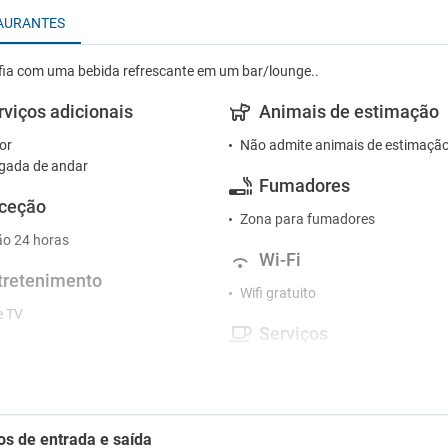
AURANTES
fia com uma bebida refrescante em um bar/lounge..
rviços adicionais
Animais de estimação
or
Não admite animais de estimaçã
gada de andar
Fumadores
ceção
Zona para fumadores
o 24 horas
Wi-Fi
tretenimento
Wifi gratuito
e TV
Serviços
tacionamento
Armazenamento de bagagens
 de estacionamento próximo
Casa de banho pública
Cofre
ansporte shuttle
Máquinas de vending
os de entrada e saída