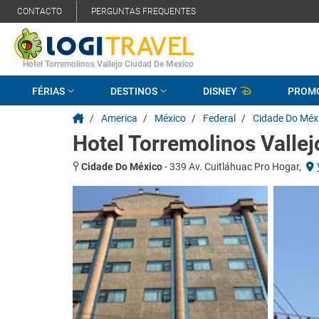
CONTACTO
PERGUNTAS FREQUENTES
Hotel Torremolinos Vallejo Ciudad De Mexico
FÉRIAS
DESTINOS
DISNEY
PROM
/
America
/
México
/
Federal
/
Cidade Do Méx
Hotel Torremolinos Valle
Cidade Do México
-
339 Av. Cuitláhuac Pro Hogar,