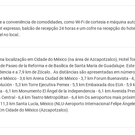
e a conveniência de comodidades, como Wi-Fi de cortesia e máquina au
t expresso, balcão de recepção 24 horas e um cofre na recepção do hot
l no local..
a localização em Cidade do México (na área de Azcapotzalco), Hotel Tor
 de Paseo de la Reforma e de Basílica de Santa María de Guadalupe. Este 
encia e a 7,9 km de Zócalo.. As distâncias são apresentadas em números
e México - 3,6 km Arena Ciudad de México - 3,7 km Forum Buenavista - 
olución - 5,3 km Torre Ejecutiva Pemex - 5,5 km Embaixada dos EUA - 5,9
a - 6,1 km Monumento El Ángel de la Independencia - 6,1 km Avenida Pres
Central - 6,4 km Teatro Metropólitan - 6,4 km Os aeroportos mais próxi
11,3 km Santa Lucía, México (NLU-Aeroporto Internacional Felipe Ángele
Em Cidade do México (Azcapotzalco).