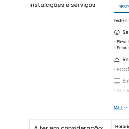
Instalações e serviços
REST
Feche o 
Se
Elevad
Empre
Re
Receçã
En
Sala d
Es
Mais
Parque
Tr
Horári
A ter em consideração: