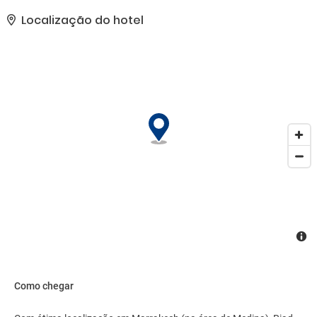
presentes incluem balcão de recepção 24 horas, armazenamento
para bagagem e lavanderia. Mediante uma sobretaxa, há serviço
Localização do hotel
de traslado do aeroporto para o hotel disponível 24 horas..
Como chegar