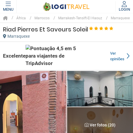
MENU
LOGIN
África
Marrocos
Marrakesh-Tensift-El Haouz
Marraquexe
Riad Pierres Et Saveurs Soleil
Marraquexe
Ver
Excelente
opiniões
Ver fotos (20)