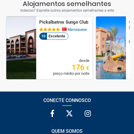
Alojamentos semelhantes
Indeciso? Espreite outros alojamentos semelhantes a este
Pickalbatros Sungo Club
Gr
Re
Marraquexe
Excelente
10
1
desde
176
€
preço médio por noite
CONECTE CONNOSCO
QUEM SOMOS