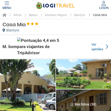
MENU
LOGIN
CASA MIA
África
Malávi
Southern Region
Blantyre
Casa Mia
Blantyre
Ver
M. bom
opiniões
Ver fotos (30)