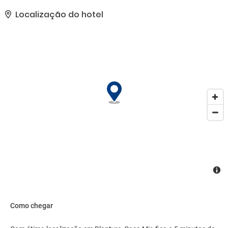
concierge e serviços de casamento. É fácil chegar às atrações
próximas à propriedade com o traslado local (sobretaxa) que
Localização do hotel
opera até 10 km.. As comodidades presentes incluem um
business center, serviço de limusine/carro disponível e jornais de
cortesia no saguão. Este hotel possui um espaço de 150 metros
quadrados, contendo espaço para conferência e sala de reunião,
e é o local ideal para quem está planejando eventos em Blantyre.
Mediante uma sobretaxa, os hóspedes podem utilizar serviço de
traslado de/para o aeroporto (disponível 24 horas) e serviço de
traslado da estação ferroviária..
Como chegar