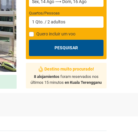
Quartos/Pessoas
1
Qto.
/
2
adultos
Quero incluir um voo
PESQUISAR
Destino muito procurado!
8 alojamientos
foram reservados nos
últimos 15 minutos
en Kuala Terengganu