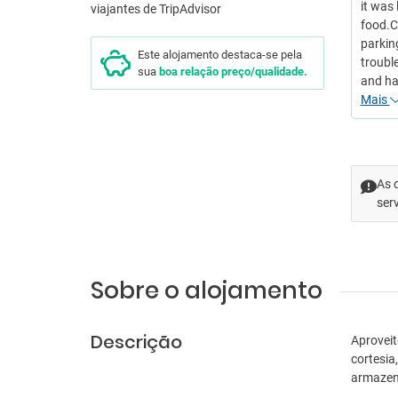
it was
food.Cl
parking
Este alojamento destaca-se pela
troubl
sua
boa relação preço/qualidade.
and ha
Mais
As 
ser
Sobre o alojamento
Descrição
Aproveit
cortesia
armazen