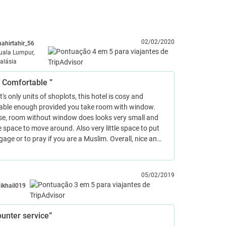
02/02/2020
hahirtahir_56
uala Lumpur,
alásia
& Comfortable ”
t's only units of shoplots, this hotel is cosy and
able enough provided you take room with window.
se, room without window does looks very small and
tle space to move around. Also very little space to put
gage or to pray if you are a Muslim. Overall, nice an…
05/02/2019
ikhail019
unter service”