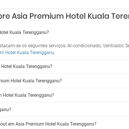
Supermercado no hotel
 de estacionamento próximo
Tábua para roupa
imais de estimação
Venda de excursões
bre Asia Premium Hotel Kuala Te
mite animais de estimação
Hotel Kuala Terengganu?
acam-se os seguintes serviços: Ar-condicionado, Ventilador, S
ium Hotel Kuala Terengganu
.
m Hotel Kuala Terengganu?
emium Hotel Kuala Terengganu?
m Hotel Kuala Terengganu?
gganu?
ck-out em Asia Premium Hotel Kuala Terengganu?