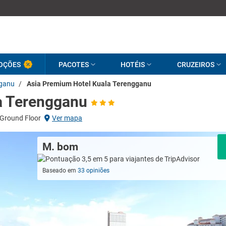
OÇÕES
PACOTES
HOTÉIS
CRUZEIROS
gganu
/
Asia Premium Hotel Kuala Terengganu
a Terengganu
 Ground Floor
Ver mapa
M. bom
Baseado em
33 opiniões