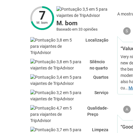
7
A mostr
M. bom
M. bom
Baseado em 33 opiniões
S
Localização
“Valu
Very n
Silêncio
new de
no quarto
the be
modern
Quartos
also h
cu…
M
Serviço
Qualidade-
A
Preço
“Good 
Limpeza