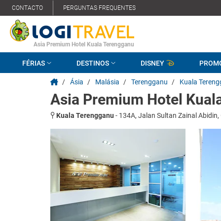
CONTACTO
PERGUNTAS FREQUENTES
Asia Premium Hotel Kuala Terengganu
FÉRIAS
DESTINOS
DISNEY
PROM
/
Ásia
/
Malásia
/
Terengganu
/
Kuala Teren
Asia Premium Hotel Kual
Kuala Terengganu
-
134A, Jalan Sultan Zainal Abidin,