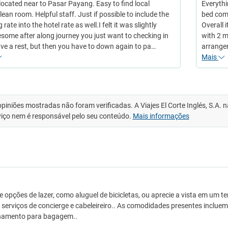
 located near to Pasar Payang. Easy to find local
Everythi
ean room. Helpful staff. Just if possible to include the
bed comf
 rate into the hotel rate as well.I felt it was slightly
Overall 
esome after along journey you just want to checking in
with 2 m
ve a rest, but then you have to down again to pa…
arrange
Mais
opiniões mostradas não foram verificadas. A Viajes El Corte Inglés, S.A.
viço nem é responsável pelo seu conteúdo.
Mais informações
e opções de lazer, como aluguel de bicicletas, ou aprecie a vista em um 
, serviços de concierge e cabeleireiro.. As comodidades presentes inclu
amento para bagagem..