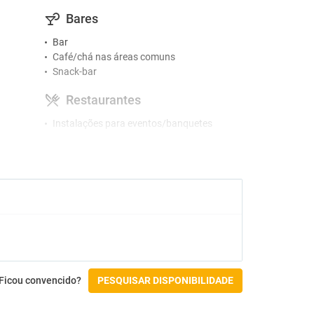
Bares
Bar
Café/chá nas áreas comuns
Snack-bar
Restaurantes
Instalações para eventos/banquetes
Atividades
Campo de golfe a menos de 3 km
Acessibilidade
Acesso por cadeira de rodas
Instalações para para pessoas com
deficiência
Ficou convencido?
PESQUISAR DISPONIBILIDADE
Check-in/Check-out