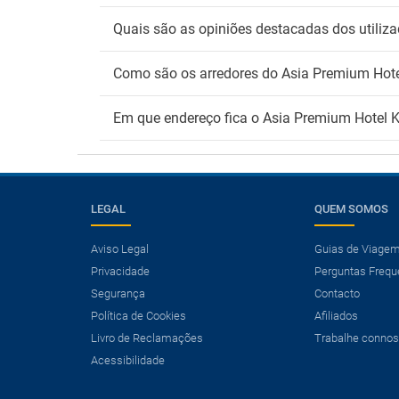
Quais são as opiniões destacadas dos utili
Como são os arredores do Asia Premium Hot
Em que endereço fica o Asia Premium Hotel 
LEGAL
QUEM SOMOS
Aviso Legal
Guias de Viage
Privacidade
Perguntas Frequ
×
Segurança
Contacto
Precisa de um voo?
Política de Cookies
Afiliados
Ver ofertas de Voo + Hotel
Livro de Reclamações
Trabalhe conno
Poupe mais de 25% nas suas férias.
Acessibilidade