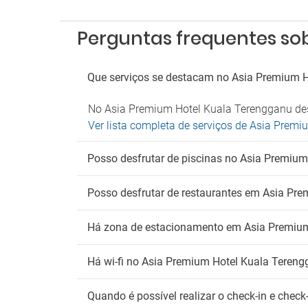
Parque
An
Perguntas frequentes so
Não ad
Que serviços se destacam no Asia Premium 
No Asia Premium Hotel Kuala Terengganu dest
Ver lista completa de serviços de Asia Prem
Posso desfrutar de piscinas no Asia Premiu
Posso desfrutar de restaurantes em Asia Pr
Há zona de estacionamento em Asia Premiu
Há wi-fi no Asia Premium Hotel Kuala Teren
Quando é possível realizar o check-in e che