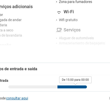
Zona para fumadores
rviços adicionais
Wi-Fi
or
gada de andar
Wifi gratuito
daria
Serviços
a a seco
o de lavandaria
Aluguer de automóveis
Armazenamento de bagagens
ceção
Cabeleireiro/barbeiro
o 24 horas
Café
o de concierge
Casa de banho pública
o de costura na receção
Centro de negócios
os de entrada e saída
Câmbio de moeda
tretenimento
Esplanada
Fax / Fotocopiadora
De 15:00 para 00:00
trada
no hotel
Máquina de café
e informática
Sala de reuniões
Secador
tacionamento
pode
consultar aqui
Segurança
Serviço de engomadoria
ionamento