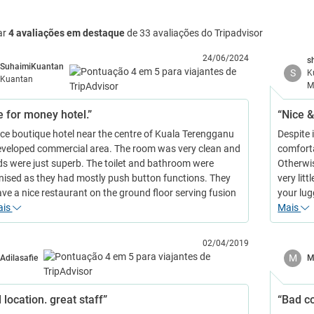
ar
4 avaliações em destaque
de 33 avaliações do Tripadvisor
24/06/2024
s
SuhaimiKuantan
S
K
Kuantan
M
e for money hotel.”
“Nice 
ice boutique hotel near the centre of Kuala Terengganu
Despite i
veloped commercial area. The room was very clean and
comfort
ds were just superb. The toilet and bathroom were
Otherwi
ised as they had mostly push button functions. They
very lit
ave a nice restaurant on the ground floor serving fusion
your lug
ais
Mais
02/04/2019
M
Adilasafie
M
location. great staff”
“Bad co