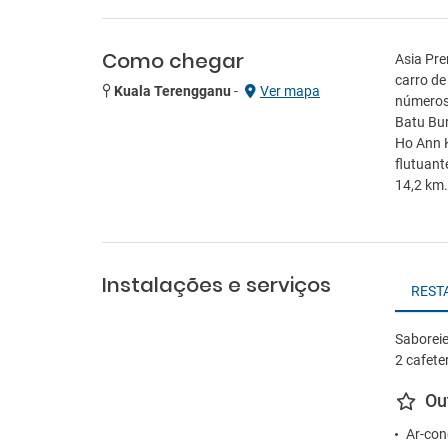
Como chegar
Asia Pre
carro de
Kuala Terengganu
-
Ver mapa
números 
Batu Bur
Ho Ann K
flutuant
14,2 km.
Instalações e serviços
REST
Saboreie 
2 cafeter
Ou
Ar-con