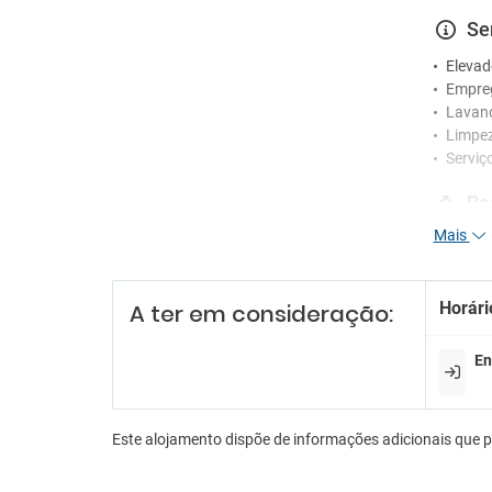
Se
Elevad
Empre
Lavan
Limpez
Serviç
Re
Mais
Receçã
Serviç
Serviç
Horári
A ter em consideração:
En
En
Lojas 
Sala d
Es
Este alojamento dispõe de informações adicionais que 
Estac