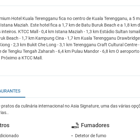
mium Hotel Kuala Terengganu fica no centro de Kuala Terengganu, a 5 m
 Istana Maziah. Este hotel fica a 1,7 km de Batu Buruk Beach e a 1,8 k
inteiros. KTCC Mall - 0,4 km Istana Maziah - 1,3 km Estádio Sultan Ismai
uk Beach - 1,7 km Kampung Cina - 1,7 km Kuala Terengganu Drawbridge -
iong - 2,3 km Bukit Che Long - 3,1 km Terengganu Craft Cultural Centre 
e de Tengku Tengah Zaharah - 6,4 km Pulau Mandor - 6,8 km O aeroport
 Próximo a KTCC Mall.
AURANTES
pratos da culinária internacional no Asia Signature, uma das várias opçõ
ias..
tros
Fumadores
dicionado
Detetor de fumo