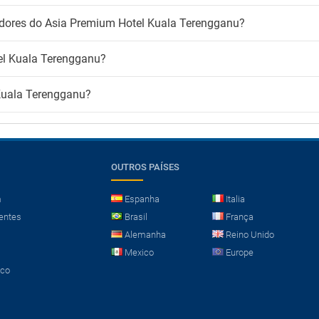
zadores do Asia Premium Hotel Kuala Terengganu?
el Kuala Terengganu?
Kuala Terengganu?
OUTROS PAÍSES
m
Espanha
Italia
entes
Brasil
França
Alemanha
Reino Unido
Mexico
Europe
sco