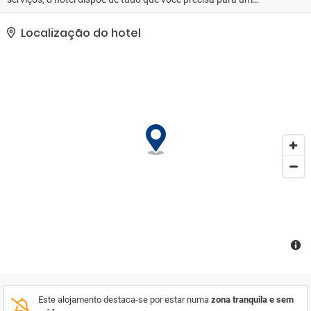
descanso tranquilo. Desfrute no hotel Wi-Fi gratuito em todos os
quartos, limpeza diária, recepção 24 horas, sala de bagagens, Wi-
Localização do hotel
Fi nos espaços públicos. Os quartos estão equipados com todas
as comodidades necessárias para uma boa noite de sono. Em
alguns quartos os hóspedes podem encontrar chá de cortesia,
toalhas, suporte para cabides, chinelos, café instantâneo de
cortesia. O hotel oferece diversas oportunidades de lazer.
Conveniência e conforto faz do Hotel de Art @ i-City a escolha
perfeita para a sua estadia em Shah Alam.
Este alojamento destaca-se por estar numa
zona tranquila e sem