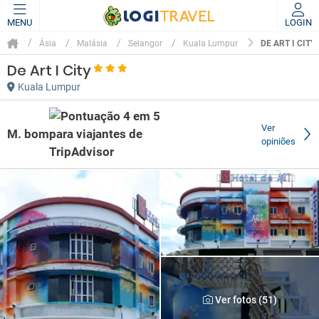
MENU
LOGIN
DE ART I CITY
Ásia
Malásia
Selangor
Kuala Lumpur
De Art I City
Kuala Lumpur
Ver
M. bom
opiniões
Ver fotos (51)