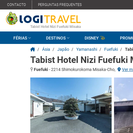
CONTACTO
PERGUNTAS FREQUENTES
Tabist Hotel Nizi Fuefuki Misaka
FÉRIAS
DESTINOS
DISNEY
PROM
/
Ásia
/
Japão
/
Yamanashi
/
Fuefuki
/
Tabi
Tabist Hotel Nizi Fuefuki
Fuefuki
-
2214 Shimokurokoma Misaka-Cho,
Ver 