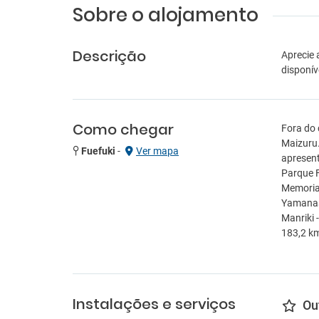
Sobre o alojamento
Descrição
Aprecie 
disponíve
Como chegar
Fora do 
Maizuru.
Fuefuki
-
Ver mapa
apresent
Parque F
Memorial
Yamanash
Manriki 
183,2 km
Instalações e serviços
Ou