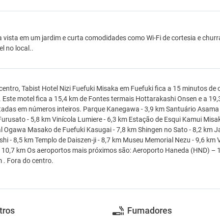
a vista em um jardim e curta comodidades como Wi-Fi de cortesia e chur
l no local..
centro, Tabist Hotel Nizi Fuefuki Misaka em Fuefuki fica a 15 minutos de
 Este motel fica a 15,4 km de Fontes termais Hottarakashi Onsen e a 19
adas em números inteiros. Parque Kanegawa - 3,9 km Santuário Asama -
urusato - 5,8 km Vinícola Lumiere - 6,3 km Estação de Esqui Kamui Misa
 Ogawa Masako de Fuefuki Kasugai - 7,8 km Shingen no Sato - 8,2 km Jar
i - 8,5 km Templo de Daiszen-ji - 8,7 km Museu Memorial Nezu - 9,6 km
- 10,7 km Os aeroportos mais próximos são: Aeroporto Haneda (HND) – 1
 . Fora do centro.
tros
Fumadores