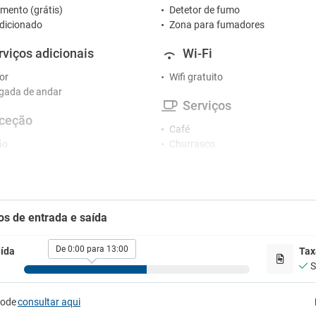
mento (grátis)
Detetor de fumo
dicionado
Zona para fumadores
rviços adicionais
Wi-Fi
or
Wifi gratuito
gada de andar
Serviços
ceção
Café
ão
Churrasco
Jardim
tacionamento
Micro-ondas
Máquina de café
ionamento
Secador
 de estacionamento próximo
os de entrada e saída
De 0:00 para 13:00
ída
Tax
S
pode
consultar aqui