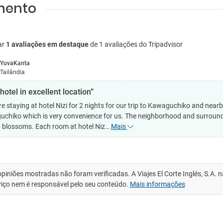
amento
ar
1 avaliações em destaque
de 1 avaliações do Tripadvisor
YuvaKanta
Tailândia
hotel in excellent location”
e staying at hotel Nizi for 2 nights for our trip to Kawaguchiko and nearb
chiko which is very convenience for us. The neighborhood and surroundi
 blossoms. Each room at hotel Niz…
Mais
opiniões mostradas não foram verificadas. A Viajes El Corte Inglés, S.A.
viço nem é responsável pelo seu conteúdo.
Mais informações