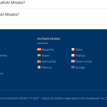
Fuefuki Misaka?
fuki Misaka?
OUTROS PAÍSES
m
Espanha
Italia
entes
Brasil
França
Alemanha
Reino Unido
Mexico
Europe
sco
ens on-line com RNAVT nº 3507 - Todos os direitos reservados
Com morada em Av. Du