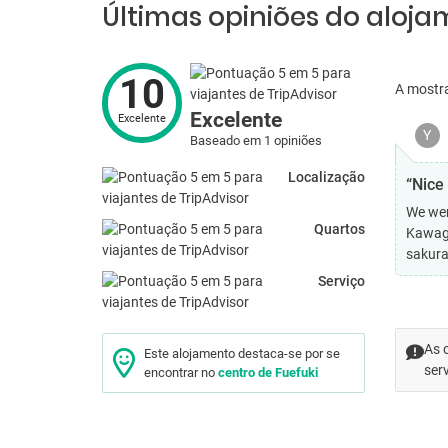
Últimas opiniões do aloj
10
A mostr
Excelente
Excelente
Y
Baseado em 1 opiniões
Localização
“Nice 
We wer
Quartos
Kawagu
sakura
Serviço
As 
Este alojamento destaca-se por se
ser
encontrar no
centro de Fuefuki