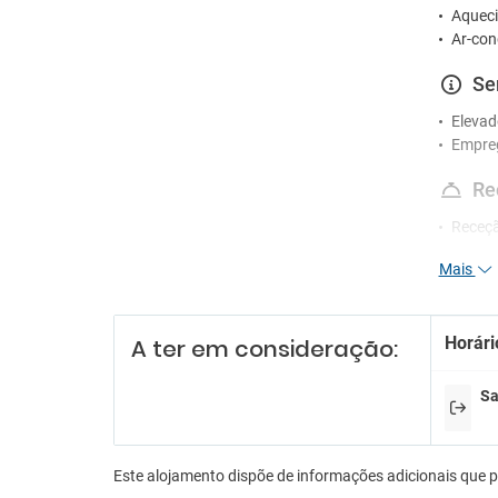
Aqueci
Ar-con
Se
Elevad
Empre
Re
Receç
Mais
Es
Estac
Parque
Horári
A ter em consideração:
Sa
Este alojamento dispõe de informações adicionais que 