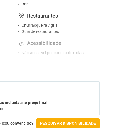
Bar
Restaurantes
Churrasqueira / grill
Guia de restaurantes
Acessibilidade
Não acessível por cadeira de rodas
Check-in/Check-out
as incluídas no preço final
im
Ficou convencido?
PESQUISAR DISPONIBILIDADE