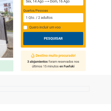
Quartos/Pessoas
1
Qto.
/
2
adultos
Quero incluir um voo
PESQUISAR
Destino muito procurado!
3 alojamientos
foram reservados nos
últimos 15 minutos
en Fuefuki