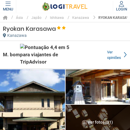
MENU
LOGIN
RYOKAN KARASAW
Ásia
Japão
Ishikawa
Kanazawa
Ryokan Karasawa
Kanazawa
Ver
M. bom
opiniões
Ver fotos (31)