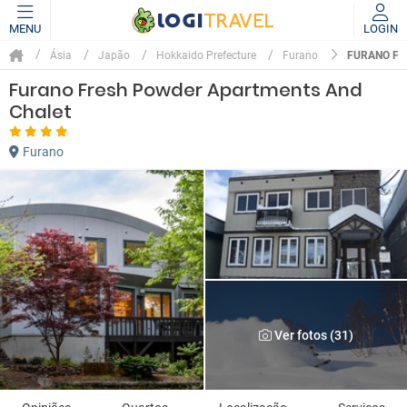
MENU
LOGIN
FURANO FR
Ásia
Japão
Hokkaido Prefecture
Furano
Furano Fresh Powder Apartments And
Chalet
Furano
Ver fotos (31)