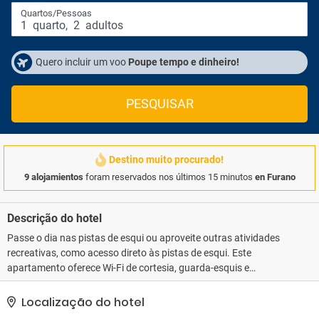
Quartos/Pessoas
1
quarto
,
2
adultos
Quero incluir um voo
Poupe tempo e dinheiro!
PESQUISAR
Destino muito procurado!
9 alojamientos
foram reservados nos últimos 15 minutos
en Furano
Descrição do hotel
Passe o dia nas pistas de esqui ou aproveite outras atividades
recreativas, como acesso direto às pistas de esqui. Este
apartamento oferece Wi-Fi de cortesia, guarda-esquis e
assistência com excursões/ingressos.. A recepção fica aberta em
horário limitado. Estacionamento grátis sem manobrista está
Localização do hotel
disponível no local..