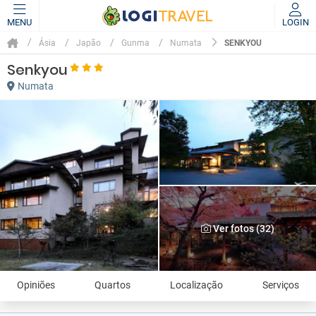
MENU
LOGIN
SENKYOU
Ásia
Japão
Gunma
Numata
Senkyou
Numata
Ver fotos (32)
Opiniões
Quartos
Localização
Serviços