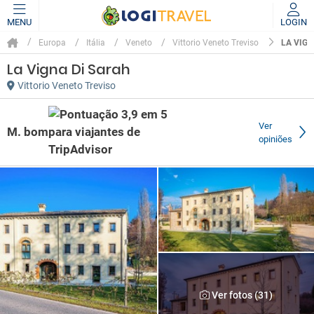
MENU
LOGIN
LA VIGN
Europa
Itália
Veneto
Vittorio Veneto Treviso
La Vigna Di Sarah
Vittorio Veneto Treviso
Ver
M. bom
opiniões
Ver fotos (31)