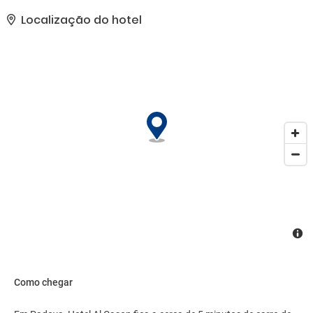
comodidades presentes incluem acesso grátis à internet com fio,
um business center e jornais de cortesia no saguão. Hotel oferece
Localização do hotel
instalações para eventos, como espaço para conferência e salas
de reunião. Estacionamento sem manobrista (sujeito a cobrança)
está disponível no local..
Como chegar