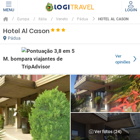
MENU
LOGIN
HOTEL AL CASON
Europa
Itália
Veneto
Pádua
Hotel Al Cason
Pádua
Ver
M. bom
opiniões
Ver fotos (24)