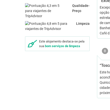
“Exce
Qualidade-
Excepc
Preço
opção 
estrel
de cam
Limpeza
Banhei
Café 
Este alojamento destaca-se pela
sua
bom serviços de limpeza
B
“Tosc
Este h
aconch
Quiric
cidade
próxim