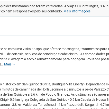
opiniões mostradas não foram verificadas. A Viajes El Corte Inglés, S.A.
viço nem é responsável pelo seu conteúdo.
Mais informações
ie-se com uma visita ao spa, que oferece massagens, tratamentos para 
Wi-Fi de cortesia, serviços de concierge e cabeleireiro.. As comodidades p
nderia e lavagem a seco e armazenamento para bagagem. Pousada poss
de…
Mais
o histórico em San Quirico d'Orcia, Boutique Villa Liberty - Depandance Ho
 minutos de caminhada de Horti Leonini e a 5 minutos a pé de Palazzo Chi
a de San Quirico e a 3,6 km de Poggio Grande.. As distâncias são apresen
Chigi - 0,5 km Igreja Colegiada de San Quirico - 0,5 km Capela de Nossa S
anone - 3,8 km Valdorcia Terre Senesi - 4 km Piazza delle Sorgenti - 4,7 k