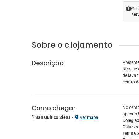
As 
ser
Sobre o alojamento
Descrição
Presente
oferece 
de lava
centro 
Como chegar
No centr
apenas 5
San Quirico Siena
-
Ver mapa
Colegiad
Palazzo 
Tenuta S