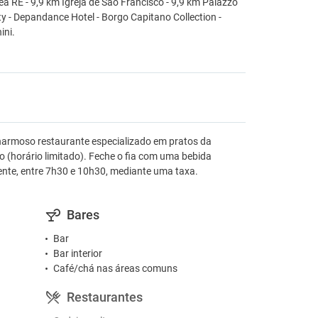
ea RE - 9,9 km Igreja de São Francisco - 9,9 km Palazzo
ty - Depandance Hotel - Borgo Capitano Collection -
ini.
 charmoso restaurante especializado em pratos da
arto (horário limitado). Feche o fia com uma bebida
mente, entre 7h30 e 10h30, mediante uma taxa.
Bares
Bar
Bar interior
Café/chá nas áreas comuns
Restaurantes