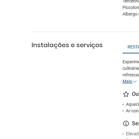
Tentenna
Piccolom
Albergo 
Instalações e serviços
REST
Experime
culinári
refresca
Mais
Ou
Aqueci
Ar-con
Se
Elevad