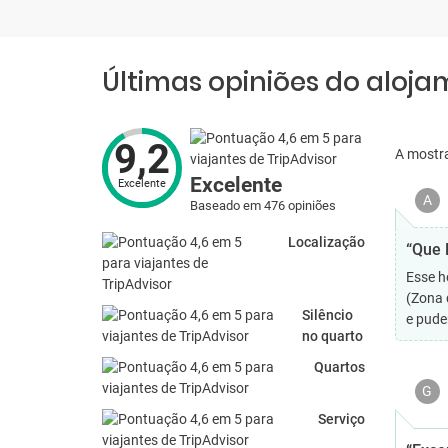
Últimas opiniões do aloj
9,2
A mostr
Excelente
Excelente
A
Baseado em 476 opiniões
Localização
“Que H
Esse h
(Zona 
Silêncio
e pude
no quarto
Quartos
G
Serviço