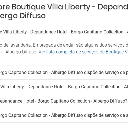
re Boutique Villa Liberty - Depan
Sala de reuniões
 de estacionamento próximo
Secador
ergo Diffuso
Serviço de despertador
ansporte shuttle
Serviço de quartos
Supermercado no hotel
e
Villa Liberty - Depandance Hotel - Borgo Capitano Collection -
Tábua para calças
er para o aeroporto
Varanda
ço de lavandaria, Empregada de andar são alguns dos serviços de
imais de estimação
Venda de entradas
 - Albergo Diffuso.
Ver lista completa de serviços de Boutique V
Venda de excursões
 animais de estimação
Crianças
madores
orgo Capitano Collection - Albergo Diffuso dispõe de serviço de 
Creche
bido fumar
Serviço de babysitting
illa Liberty - Depandance Hotel - Borgo Capitano Collection - A
Depandance Hotel - Borgo Capitano Collection - Albergo Diffuso?
orgo Capitano Collection - Albergo Diffuso dispõe de serviço de 