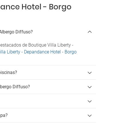
Línguas
dance Hotel - Borgo
Alemão
Francês
Inglês
Italiano
 Albergo Diffuso?
Check-in/Check-out
stacados de Boutique Villa Liberty -
illa Liberty - Depandance Hotel - Borgo
piscinas?
lbergo Diffuso?
spa?