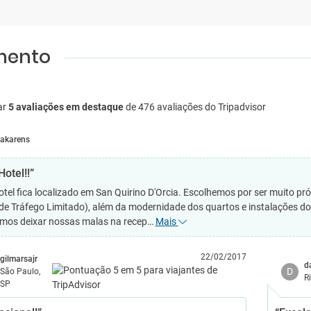
amento
ar
5 avaliações em destaque
de 476 avaliações do Tripadvisor
akarens
otel!!”
otel fica localizado em San Quirino D'Orcia. Escolhemos por ser muito pr
de Tráfego Limitado), além da modernidade dos quartos e instalações do
mos deixar nossas malas na recep…
Mais
22/02/2017
gilmarsajr
d
D
São Paulo,
R
SP