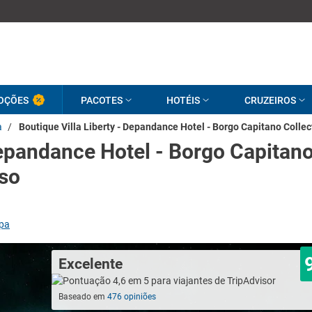
OÇÕES
PACOTES
HOTÉIS
CRUZEIROS
a
/
Boutique Villa Liberty - Depandance Hotel - Borgo Capitano Collec
Depandance Hotel - Borgo Capitan
uso
pa
Excelente
Baseado em
476 opiniões