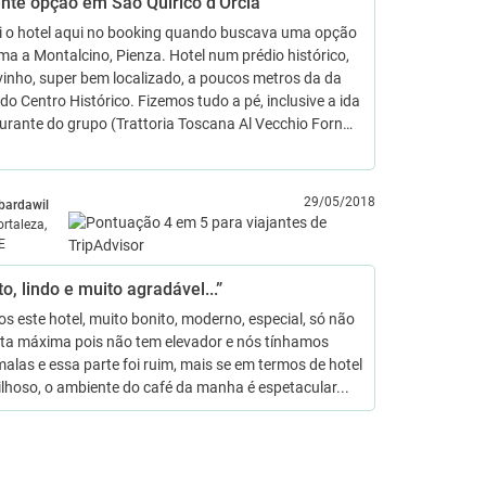
ente opção em São Quirico d'Orcia”
i o hotel aqui no booking quando buscava uma opção
ma a Montalcino, Pienza. Hotel num prédio histórico,
inho, super bem localizado, a poucos metros da da
do Centro Histórico. Fizemos tudo a pé, inclusive a ida
urante do grupo (Trattoria Toscana Al Vecchio Forn…
29/05/2018
bardawil
ortaleza,
E
to, lindo e muito agradável...”
 este hotel, muito bonito, moderno, especial, só não
ota máxima pois não tem elevador e nós tínhamos
alas e essa parte foi ruim, mais se em termos de hotel
lhoso, o ambiente do café da manha é espetacular...