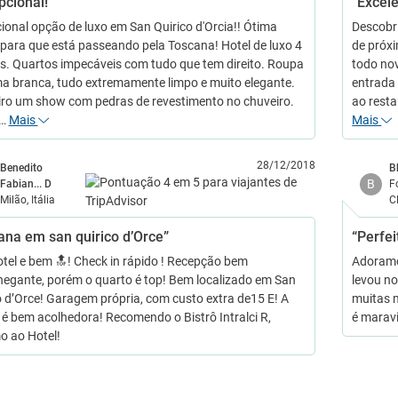
pcional!”
“Excel
ional opção de luxo em San Quirico d'Orcia!! Ótima
Descobr
para que está passeando pela Toscana! Hotel de luxo 4
de próxi
as. Quartos impecáveis com tudo que tem direito. Roupa
todo nov
a branca, tudo extremamente limpo e muito elegante.
entrada 
ro um show com pedras de revestimento no chuveiro.
ao resta
d…
Mais
Mais
28/12/2018
Benedito
B
B
Fabian... D
F
Milão, Itália
C
ana em san quirico d’Orce”
“Perfei
otel e bem 🔝! Check in rápido ! Recepção bem
Adoramos
egante, porém o quarto é top! Bem localizado em San
levou n
o d’Orce! Garagem própria, com custo extra de15 E! A
muitas m
 é bem acolhedora! Recomendo o Bistrô Intralci R,
é maravi
o ao Hotel!