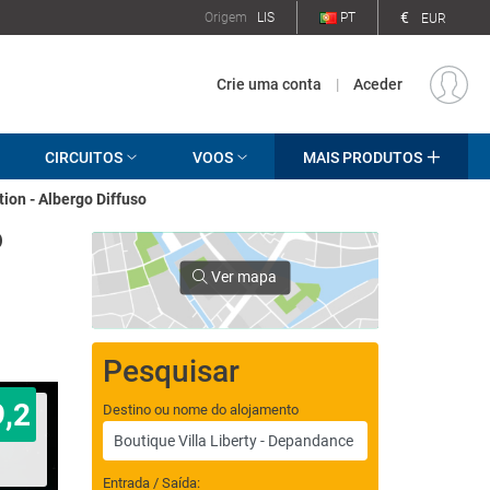
€
Origem
LIS
PT
EUR
Crie uma conta
|
Aceder
CIRCUITOS
VOOS
MAIS PRODUTOS
tion - Albergo Diffuso
o
Ver mapa
Pesquisar
9,2
Destino ou nome do alojamento
Entrada / Saída: