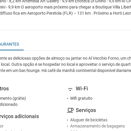
no - 8,2 km Artemisia Art Gallery - 9,9 km Enoteca Di Ghino - 9,9 km RI Cr
ini - 9,9 km O aeroporto mais próximo para chegar a Boutique Villa Liber
diffuso fica em Aeroporto Peretola (FLR) – 131 km . Próximo a Horti Leon
AURANTES
nte as deliciosas opções de almoço ou jantar no Al Vecchio Forno, um
a local. Outra opção é se hospedar no local e aproveitar o serviço de qu
nte em um bar/lounge. Há café da manhã continental disponível diaria
tros
Wi-Fi
mento (grátis)
Wifi gratuito
dicionado
Serviços
rviços adicionais
Aluguer de bicicletas
or
Armazenamento de bagagens