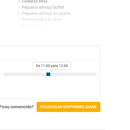
Cadeiras altas
Pequeno-almoço buffet
Pequeno-almoço no quarto
Restaurante a la carte
Tudo incluído
Piscinas
Circuito SPA completo
Ginásio e SPA
De 11:00 para 12:00
Banho turco
Ginásio
Jacuzzi
Massagens
Spa
Atividades
Ficou convencido?
PESQUISAR DISPONIBILIDADE
Aluguer de bicicletas
Court de ténis