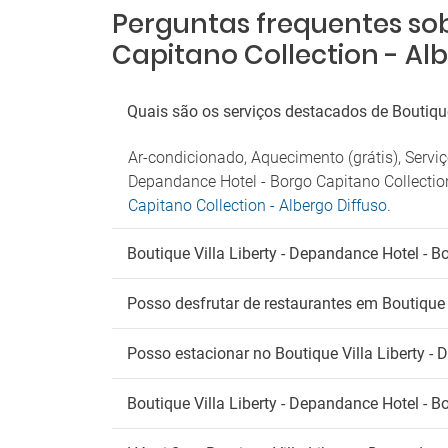
próximo
Perguntas frequentes sob
Parque
Capitano Collection - Alb
Tr
Shuttl
Quais são os serviços destacados de Boutique 
Transf
Ar-condicionado, Aquecimento (grátis), Servi
An
Depandance Hotel - Borgo Capitano Collection
Admite
Capitano Collection - Albergo Diffuso
.
Fu
Boutique Villa Liberty - Depandance Hotel - B
É proi
Posso desfrutar de restaurantes em Boutique V
Posso estacionar no Boutique Villa Liberty - 
Boutique Villa Liberty - Depandance Hotel - B