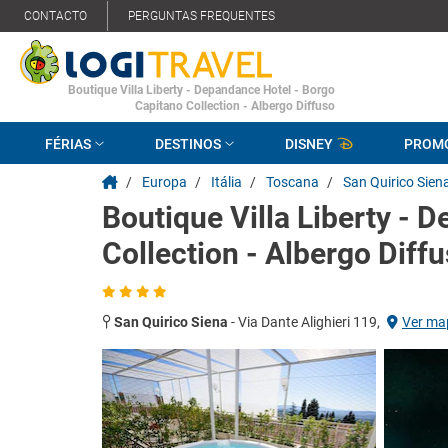
CONTACTO
PERGUNTAS FREQUENTES
Boutique Villa Liberty - Depandance Hotel - Borgo
Capitano Collection - Albergo Diffuso
FÉRIAS
DESTINOS
DISNEY
PROM
/
Europa
/
Itália
/
Toscana
/
San Quirico Sien
Boutique Villa Liberty - 
Collection - Albergo Diff
San Quirico Siena
-
Via Dante Alighieri 119,
Ver ma