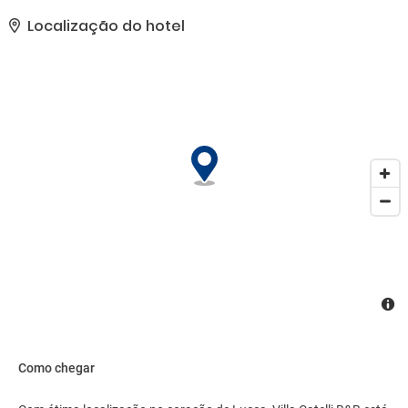
excursões/ingressos, área para piquenique e churrasqueiras.. As
comodidades presentes incluem check-in expresso, check-out
Localização do hotel
expresso e armazenamento para bagagem. Estacionamento sem
manobrista (sujeito a cobrança) está disponível no local..
Como chegar