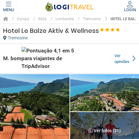
MENU
LOGIN
HOTEL LE BALZ
Europa
Itália
Lombardia
Tremosine
Hotel Le Balze Aktiv & Wellness
Tremosine
Ver
M. bom
opiniões
Ver fotos (31)