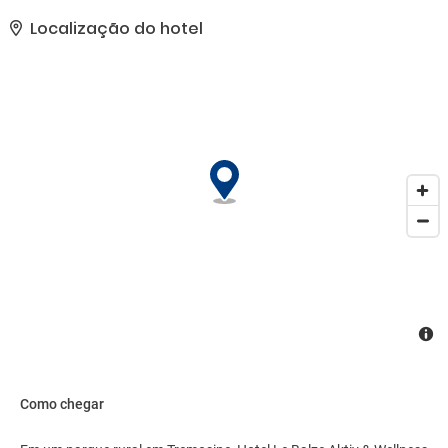
interna e uma sauna seca. Este hotel também oferece Wi-Fi de
cortesia, serviços de concierge e serviços de casamento. É fácil
Localização do hotel
chegar até as atrações da área com nosso traslado local
(sobretaxa).. Esta propriedade recebeu a classificação oficial por
estrelas do the local rating authority.. As comodidades presentes
incluem serviço de lavanderia e lavagem a seco, balcão de
recepção 24 horas e equipe multilíngue. Estacionamento grátis
sem manobrista está disponível no local..
Como chegar