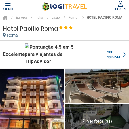
MENU
LOGIN
HOTEL PACIFIC ROMA
Europa
Itália
Lázio
Roma
Hotel Pacific Roma
Roma
Ver
Excelente
opiniões
Ver fotos (31)