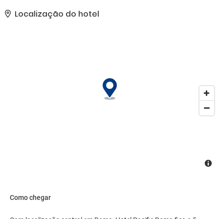
estrelas do the local rating authority.. As comodidades presentes
incluem check-in expresso, check-out expresso e balcão de
Localização do hotel
recepção 24 horas. Mediante uma sobretaxa, há serviço de
traslado de/para o aeroporto (disponível 24 horas) e
estacionamento sem manobrista (sujeito a cobrança) no local..
Como chegar