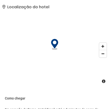
authority.. As comodidades presentes incluem check-in expresso,
check-out expresso e armazenamento para bagagem. Mediante
Localização do hotel
uma sobretaxa, há serviço de traslado de/para o aeroporto
disponível 24 horas..
Como chegar