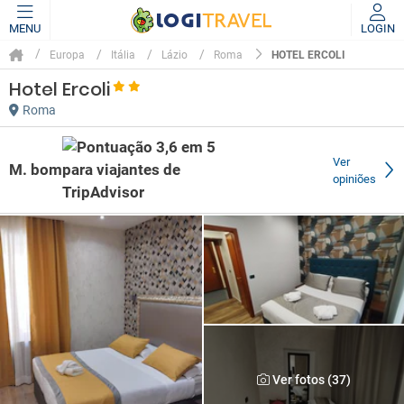
MENU
LOGIN
HOTEL ERCOLI
Europa
Itália
Lázio
Roma
Hotel Ercoli
Roma
Ver
M. bom
opiniões
Ver fotos (37)