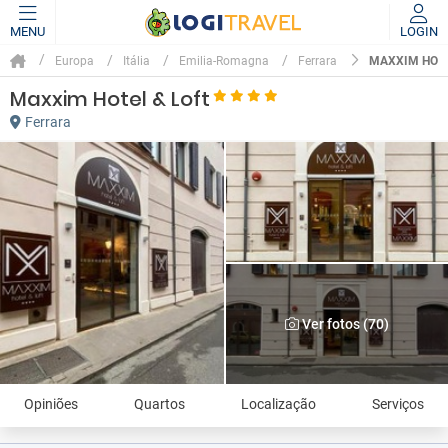
MENU
LOGIN
MAXXIM HOTE
Europa
Itália
Emilia-Romagna
Ferrara
Maxxim Hotel & Loft
Ferrara
Ver fotos (70)
Opiniões
Quartos
Localização
Serviços