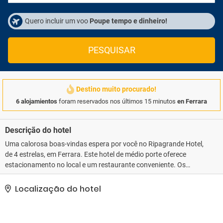
Quero incluir um voo
Poupe tempo e dinheiro!
PESQUISAR
Destino muito procurado!
6 alojamientos
foram reservados nos últimos 15 minutos
en Ferrara
Descrição do hotel
Uma calorosa boas-vindas espera por você no Ripagrande Hotel,
de 4 estrelas, em Ferrara. Este hotel de médio porte oferece
estacionamento no local e um restaurante conveniente. Os
quartos incluem minibar abastecido e é permitido fumar em áreas
designadas (por favor, especifique ao fazer a reserva). As
Localização do hotel
comodidades adicionais incluem um serviço de transporte para o
aeroporto e serviço de concierge. Animais de estimação bem
comportados também são bem-vindos.