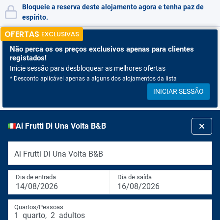
Bloqueie a reserva deste alojamento agora e tenha paz de
espírito.
OFERTAS
EXCLUSIVAS
Não perca os
os preços exclusivos apenas para clientes
registados!
Inicie sessão para desbloquear as melhores ofertas
* Desconto aplicável apenas a alguns dos alojamentos da lista
INICIAR SESSÃO
Ai Frutti Di Una Volta B&B
Ai Frutti Di Una Volta B&B
Dia de entrada
Dia de saída
14/08/2026
16/08/2026
Quartos/Pessoas
1
quarto
,
2
adultos