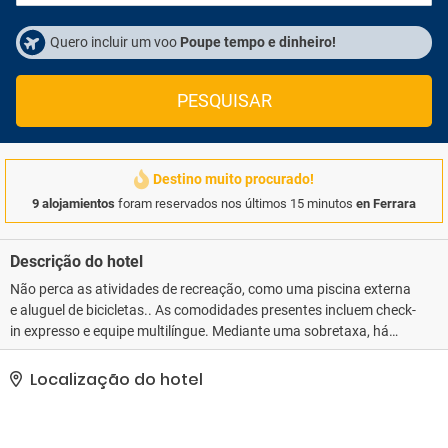
Quero incluir um voo
Poupe tempo e dinheiro!
PESQUISAR
Destino muito procurado!
9 alojamientos
foram reservados nos últimos 15 minutos
en Ferrara
Descrição do hotel
Não perca as atividades de recreação, como uma piscina externa
e aluguel de bicicletas.. As comodidades presentes incluem check-
in expresso e equipe multilíngue. Mediante uma sobretaxa, há
serviço de traslado de/para o aeroporto (disponível 24 horas) e
estacionamento grátis sem manobrista no local..
Localização do hotel