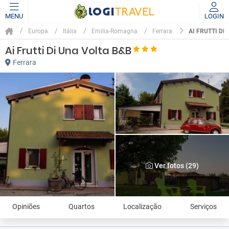
MENU
LOGIN
AI FRUTTI DI
Europa
Itália
Emilia-Romagna
Ferrara
Ai Frutti Di Una Volta B&B
Ferrara
Ver fotos (29)
Opiniões
Quartos
Localização
Serviços