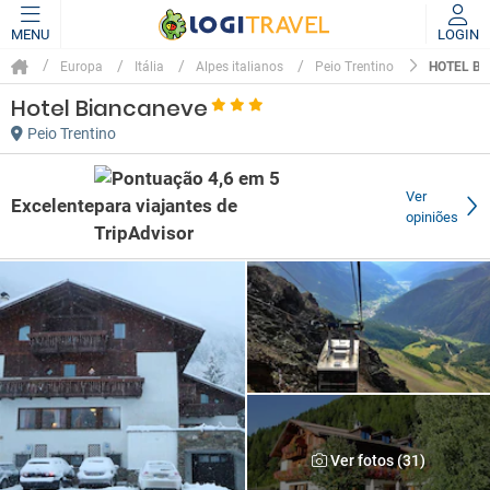
MENU
LOGIN
HOTEL B
Europa
Itália
Alpes italianos
Peio Trentino
Hotel Biancaneve
Peio Trentino
Ver
Excelente
opiniões
Ver fotos (31)