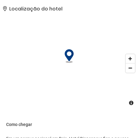
comum.. Esta propriedade recebeu a classificação oficial por
estrelas do the local rating authority.. As comodidades presentes
Localização do hotel
incluem armazenamento para bagagem, lavanderia e um cofre na
recepção do hotel. Estacionamento grátis sem manobrista está
disponível no local..
Como chegar