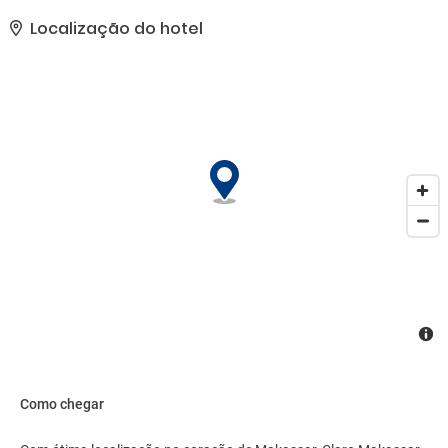
cortesia, serviços de concierge e cabeleireiro.. As comodidades
presentes incluem um business center, serviço de lavanderia e
Localização do hotel
lavagem a seco e balcão de recepção 24 horas. Hotel oferece
instalações para eventos, como um centro de conferências e 19
salas de reunião. Os hóspedes podem utilizar serviço de traslado
de/para o aeroporto mediante uma sobretaxa e estacionamento
grátis sem manobrista está disponível no local..
Como chegar