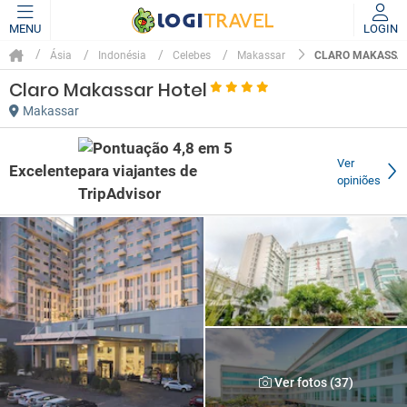
MENU
LOGIN
CLARO MAKASSA
Ásia
Indonésia
Celebes
Makassar
Claro Makassar Hotel
Makassar
Ver
Excelente
opiniões
Ver fotos (37)